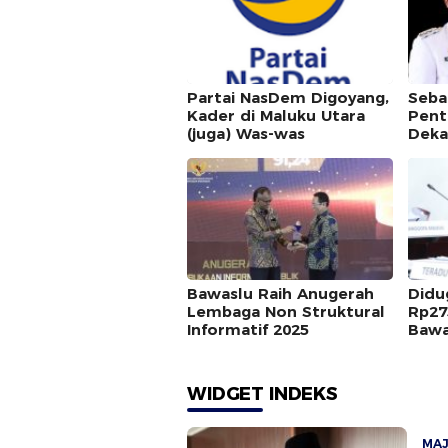
Partai NasDem Digoyang,
Seba
Kader di Maluku Utara
Pent
(juga) Was-was
Deka
Bawaslu Raih Anugerah
Didu
Lembaga Non Struktural
Rp27
Informatif 2025
Bawa
Dipe
WIDGET INDEKS
MA