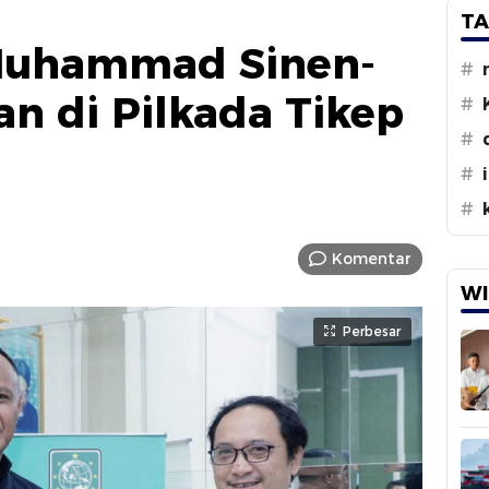
TA
Muhammad Sinen-
#
n di Pilkada Tikep
#
#
#
#
Komentar
WI
Perbesar