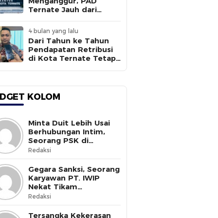
Menganggur, PAD
Ternate Jauh dari
Target
4 bulan yang lalu
Dari Tahun ke Tahun
Pendapatan Retribusi
di Kota Ternate Tetap
Rendah
DGET KOLOM
Minta Duit Lebih Usai
Berhubungan Intim,
Seorang PSK di
Halmahera Selatan
Redaksi
Tewas Ditusuk
Gegara Sanksi, Seorang
Karyawan PT. IWIP
Nekat Tikam
Pimpinannya
Redaksi
Tersangka Kekerasan