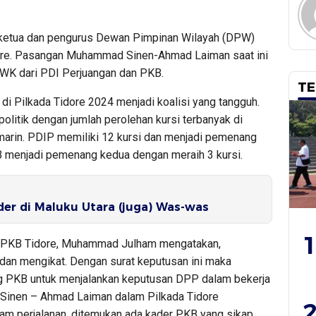
i ketua dan pengurus Dewan Pimpinan Wilayah (DPW)
ore. Pasangan Muhammad Sinen-Ahmad Laiman saat ini
WK dari PDI Perjuangan dan PKB.
TE
di Pilkada Tidore 2024 menjadi koalisi yang tangguh.
ai politik dengan jumlah perolehan kursi terbanyak di
marin. PDIP memiliki 12 kursi dan menjadi pemenang
B menjadi pemenang kedua dengan meraih 3 kursi.
er di Maluku Utara (juga) Was-was
1
PKB Tidore, Muhammad Julham mengatakan,
 dan mengikat. Dengan surat keputusan ini maka
ng PKB untuk menjalankan keputusan DPP dalam bekerja
nen – Ahmad Laiman dalam Pilkada Tidore
2
am perjalanan, ditemukan ada kader PKB yang sikap