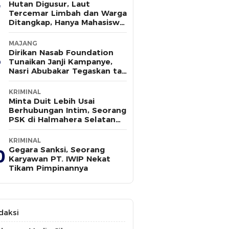
Hutan Digusur, Laut
Tercemar Limbah dan Warga
Ditangkap, Hanya Mahasiswa
yang Bersuara
MAJANG
Dirikan Nasab Foundation
Tunaikan Janji Kampanye,
Nasri Abubakar Tegaskan tak
Ada Kepentingan Politik
KRIMINAL
Minta Duit Lebih Usai
Berhubungan Intim, Seorang
PSK di Halmahera Selatan
Tewas Ditusuk
KRIMINAL
Gegara Sanksi, Seorang
0
Karyawan PT. IWIP Nekat
Tikam Pimpinannya
daksi