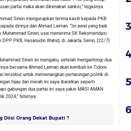
usan partai maka akan dikenakan sanksi,” tegasnya.
uhammad Sinen mengucapkan terima kasih kepada PKB
3
epada dirinya dan Ahmad Laiman. “Ini awal yang baik
kap Muhammad Sinen, usai menerima SK Rekomendasi
 DPP PKB, Hasanudin Wahid, di Jakarta, Senin, (22/7)
4
b Muhammad Sinen ini mengaku, setelah mengantongi dua
rinya bersama Ahmad Laiman akan kembali ke Tidore
ai tersebut untuk memenangkan pertarungan politik di
5
an hijau dan merah ini saya ibaratkan seperti
tapi gabungan dua partai ini saya yakin MASI AMAN
k 2024,” tuturnya.
6
g Diisi Orang Dekat Bupati ?