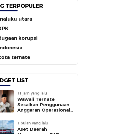
G TERPOPULER
maluku utara
KPK
dugaan korupsi
indonesia
kota ternate
DGET LIST
11 jam yang lalu
Wawali Ternate
Sesalkan Penggunaan
Anggaran Operasional
Tanpa
Sepengetahuannya
1 bulan yang lalu
Aset Daerah