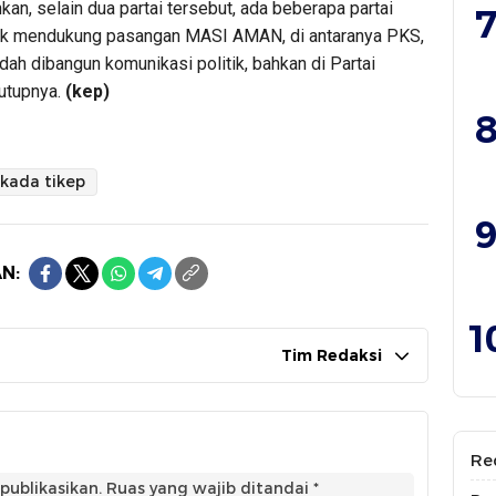
, selain dua partai tersebut, ada beberapa partai
7
ntuk mendukung pasangan MASI AMAN, di antaranya PKS,
sudah dibangun komunikasi politik, bahkan di Partai
tutupnya.
(kep)
8
lkada tikep
9
N:
1
Tim Redaksi
Re
publikasikan.
Ruas yang wajib ditandai
*