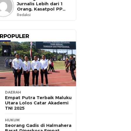
Jurnalis Lebih dari 1
Orang, Kasatpol PP
Ternate Masih Mangkir
Redaksi
RPOPULER
DAERAH
Empat Putra Terbaik Maluku
Utara Lolos Catar Akademi
TNI 2025
HUKUM
Seorang Gadis di Halmahera
Barat Diperkosa Empat