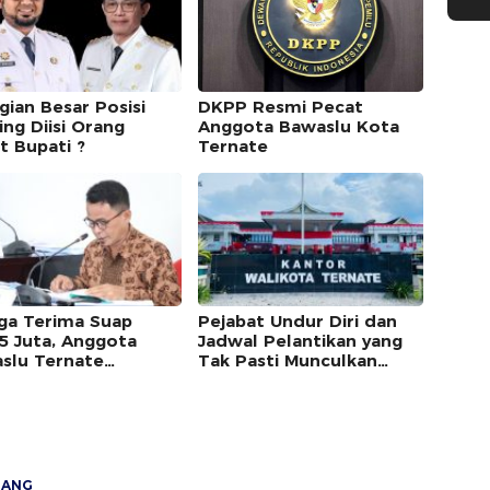
gian Besar Posisi
DKPP Resmi Pecat
ing Diisi Orang
Anggota Bawaslu Kota
t Bupati ?
Ternate
ga Terima Suap
Pejabat Undur Diri dan
5 Juta, Anggota
Jadwal Pelantikan yang
slu Ternate
Tak Pasti Munculkan
riksa DKPP
Beragam Persepsi
JANG