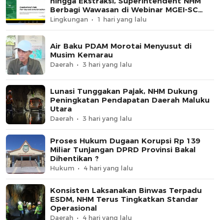
hingga Ekstraksi, Superintendent NHM
Berbagi Wawasan di Webinar MGEI-SC
UNG
Lingkungan
1 hari yang lalu
Air Baku PDAM Morotai Menyusut di
Musim Kemarau
Daerah
3 hari yang lalu
Lunasi Tunggakan Pajak, NHM Dukung
Peningkatan Pendapatan Daerah Maluku
Utara
Daerah
3 hari yang lalu
Proses Hukum Dugaan Korupsi Rp 139
Miliar Tunjangan DPRD Provinsi Bakal
Dihentikan ?
Hukum
4 hari yang lalu
Konsisten Laksanakan Binwas Terpadu
ESDM, NHM Terus Tingkatkan Standar
Operasional
Daerah
4 hari yang lalu