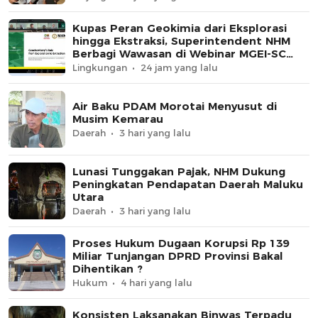
Kupas Peran Geokimia dari Eksplorasi
hingga Ekstraksi, Superintendent NHM
Berbagi Wawasan di Webinar MGEI-SC
UNG
Lingkungan
24 jam yang lalu
Air Baku PDAM Morotai Menyusut di
Musim Kemarau
Daerah
3 hari yang lalu
Lunasi Tunggakan Pajak, NHM Dukung
Peningkatan Pendapatan Daerah Maluku
Utara
Daerah
3 hari yang lalu
Proses Hukum Dugaan Korupsi Rp 139
Miliar Tunjangan DPRD Provinsi Bakal
Dihentikan ?
Hukum
4 hari yang lalu
Konsisten Laksanakan Binwas Terpadu