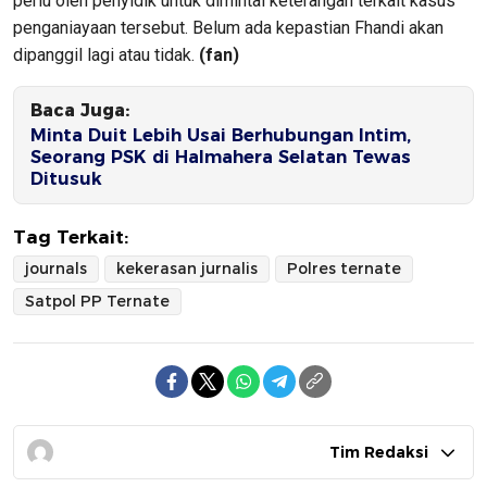
perlu oleh penyidik untuk dimintai keterangan terkait kasus
penganiayaan tersebut. Belum ada kepastian Fhandi akan
dipanggil lagi atau tidak.
(fan)
Baca Juga:
Minta Duit Lebih Usai Berhubungan Intim,
Seorang PSK di Halmahera Selatan Tewas
Ditusuk
Tag Terkait:
journals
kekerasan jurnalis
Polres ternate
Satpol PP Ternate
Tim Redaksi