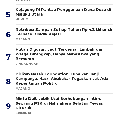
Kejagung RI Pantau Penggunaan Dana Desa di
5
Maluku Utara
HUKUM
Retribusi Sampah Setiap Tahun Rp 4,2 Miliar di
6
Ternate Dibidik Kejati
MAJANG
Hutan Digusur, Laut Tercemar Limbah dan
Warga Ditangkap, Hanya Mahasiswa yang
7
Bersuara
LINGKUNGAN
Dirikan Nasab Foundation Tunaikan Janji
Kampanye, Nasri Abubakar Tegaskan tak Ada
8
Kepentingan Politik
MAJANG
Minta Duit Lebih Usai Berhubungan Intim,
Seorang PSK di Halmahera Selatan Tewas
9
Ditusuk
KRIMINAL