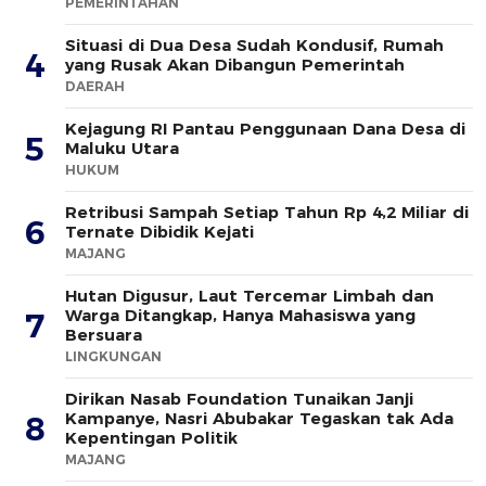
PEMERINTAHAN
Situasi di Dua Desa Sudah Kondusif, Rumah
4
yang Rusak Akan Dibangun Pemerintah
DAERAH
Kejagung RI Pantau Penggunaan Dana Desa di
5
Maluku Utara
HUKUM
Retribusi Sampah Setiap Tahun Rp 4,2 Miliar di
6
Ternate Dibidik Kejati
MAJANG
Hutan Digusur, Laut Tercemar Limbah dan
Warga Ditangkap, Hanya Mahasiswa yang
7
Bersuara
LINGKUNGAN
Dirikan Nasab Foundation Tunaikan Janji
Kampanye, Nasri Abubakar Tegaskan tak Ada
8
Kepentingan Politik
MAJANG