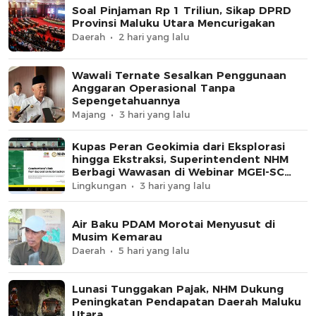
Soal Pinjaman Rp 1 Triliun, Sikap DPRD
Provinsi Maluku Utara Mencurigakan
Daerah
2 hari yang lalu
Wawali Ternate Sesalkan Penggunaan
Anggaran Operasional Tanpa
Sepengetahuannya
Majang
3 hari yang lalu
Kupas Peran Geokimia dari Eksplorasi
hingga Ekstraksi, Superintendent NHM
Berbagi Wawasan di Webinar MGEI-SC
UNG
Lingkungan
3 hari yang lalu
Air Baku PDAM Morotai Menyusut di
Musim Kemarau
Daerah
5 hari yang lalu
Lunasi Tunggakan Pajak, NHM Dukung
Peningkatan Pendapatan Daerah Maluku
Utara