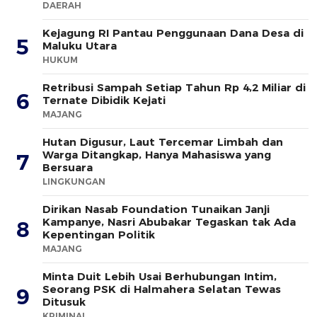
DAERAH
Kejagung RI Pantau Penggunaan Dana Desa di
5
Maluku Utara
HUKUM
Retribusi Sampah Setiap Tahun Rp 4,2 Miliar di
6
Ternate Dibidik Kejati
MAJANG
Hutan Digusur, Laut Tercemar Limbah dan
Warga Ditangkap, Hanya Mahasiswa yang
7
Bersuara
LINGKUNGAN
Dirikan Nasab Foundation Tunaikan Janji
Kampanye, Nasri Abubakar Tegaskan tak Ada
8
Kepentingan Politik
MAJANG
Minta Duit Lebih Usai Berhubungan Intim,
Seorang PSK di Halmahera Selatan Tewas
9
Ditusuk
KRIMINAL