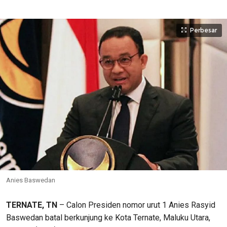
Perbesar
Anies Baswedan
TERNATE, TN
– C
alon
P
residen nomor urut 1 Anies Rasyid
Baswedan
batal berkunjung ke Kota Ternate, Maluku Utara,