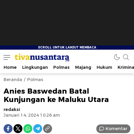
Home
Lingkungan
Polmas
Majang
Hukum
Krimina
tivanusantara.com
Berita Nusantara
Beranda
Polmas
Anies Baswedan Batal
Kunjungan ke Maluku Utara
redaksi
Januari 14, 2024 10:26 am
Komentar