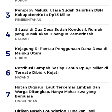
HUKUM
Pemprov Maluku Utara Sudah Salurkan DBH
3
Kabupaten/Kota Rp15 Miliar
PEMERINTAHAN
Situasi di Dua Desa Sudah Kondusif, Rumah
4
yang Rusak Akan Dibangun Pemerintah
DAERAH
Kejagung RI Pantau Penggunaan Dana Desa di
5
Maluku Utara
HUKUM
Retribusi Sampah Setiap Tahun Rp 4,2 Miliar di
6
Ternate Dibidik Kejati
MAJANG
Hutan Digusur, Laut Tercemar Limbah dan
Warga Ditangkap, Hanya Mahasiswa yang
7
Bersuara
LINGKUNGAN
Dirikan Nasab Foundation Tunaikan Janji