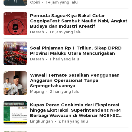
Opini
14 jam yang lalu
Pemuda Sagea-Kiya Bakal Gelar
CogoipaFest Sambut Maulid Nabi, Angkat
Budaya dan Industri Kreatif
Daerah
16 jam yang lalu
Soal Pinjaman Rp 1 Triliun, Sikap DPRD
Provinsi Maluku Utara Mencurigakan
Daerah
1 hari yang lalu
Wawali Ternate Sesalkan Penggunaan
Anggaran Operasional Tanpa
Sepengetahuannya
Majang
2 hari yang lalu
Kupas Peran Geokimia dari Eksplorasi
hingga Ekstraksi, Superintendent NHM
Berbagi Wawasan di Webinar MGEI-SC
UNG
Lingkungan
2 hari yang lalu