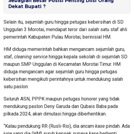
Sebagian Besar Posisi Penting Diisi Orang
Dekat Bupati ?
Selain itu, sejumlah guru hingga petugas kebersihan di SD
Unggulan 3 Morotai, mendapat teror dari salah satu staf ahli
pemerintah Kabupaten Pulau Morotai, berinisial HM.
HM diduga memerintah bahkan mengancam sejumlah guru,
staf,
cleaning service
hingga kepala sekolah di sejumlah SD
maupun SMP Unggulan di Kecamatan Morotai Timur. HM
diduga mengancam agar sejumlah guru hingga petugas
kebersihan mengikuti perintahnya untuk mendukung salah
satu paslon.
Seluruh ASN, PPPK maupun petugas honorer yang tidak
mendukung paslon Deny Garuda dan Qubais Baba pada
pilkada 2024, akan dimutasi hingga diberhentikan.
“Kalau pendukung RR (Rusli-Rio), dia ancam
kase
pindah. Ada
juga yang dia (HM) suruh kepsek supaya
kase
berhenti