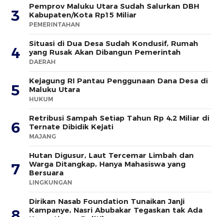
Pemprov Maluku Utara Sudah Salurkan DBH
3
Kabupaten/Kota Rp15 Miliar
PEMERINTAHAN
Situasi di Dua Desa Sudah Kondusif, Rumah
4
yang Rusak Akan Dibangun Pemerintah
DAERAH
Kejagung RI Pantau Penggunaan Dana Desa di
5
Maluku Utara
HUKUM
Retribusi Sampah Setiap Tahun Rp 4,2 Miliar di
6
Ternate Dibidik Kejati
MAJANG
Hutan Digusur, Laut Tercemar Limbah dan
Warga Ditangkap, Hanya Mahasiswa yang
7
Bersuara
LINGKUNGAN
Dirikan Nasab Foundation Tunaikan Janji
Kampanye, Nasri Abubakar Tegaskan tak Ada
8