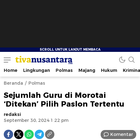
Home
Lingkungan
Polmas
Majang
Hukum
Krimina
tivanusantara.com
Berita Nusantara
Beranda
Polmas
Sejumlah Guru di Morotai
‘Ditekan’ Pilih Paslon Tertentu
redaksi
September 30, 2024 1:22 pm
Komentar