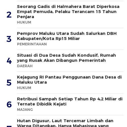
Seorang Gadis di Halmahera Barat Diperkosa
Empat Pemuda, Pelaku Terancam 15 Tahun
2
Penjara
HUKUM
Pemprov Maluku Utara Sudah Salurkan DBH
3
Kabupaten/Kota Rp15 Miliar
PEMERINTAHAN
Situasi di Dua Desa Sudah Kondusif, Rumah
4
yang Rusak Akan Dibangun Pemerintah
DAERAH
Kejagung RI Pantau Penggunaan Dana Desa di
5
Maluku Utara
HUKUM
Retribusi Sampah Setiap Tahun Rp 4,2 Miliar di
6
Ternate Dibidik Kejati
MAJANG
Hutan Digusur, Laut Tercemar Limbah dan
Warga Ditangkap, Hanya Mahasiswa yang