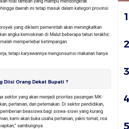
atkan nilai tambah yang mampu mendongkrak
ingga daerah ini tetap masuk dalam kategori provinsi
1
proyek yang diklaim pemerintah akan meningkatkan
an angka kemiskinan di Malut beberapa tahun terakhir,
2
ni malah memperlebar ketimpangan.
kerja, tetapi karyawannya mengonsumsi makanan hanya
3
g Diisi Orang Dekat Bupati ?
4
iga sektor yang akan menjadi prioritas pasangan MK-
ikan, pertanian, dan peternakan. Di sektor pendidikan,
k pemberian beasiswa bagi siswa-siswi yang kurang
an, kami akan buka usaha pertanian, yakni tomat, rica
5
siapkan,” sambungnya.