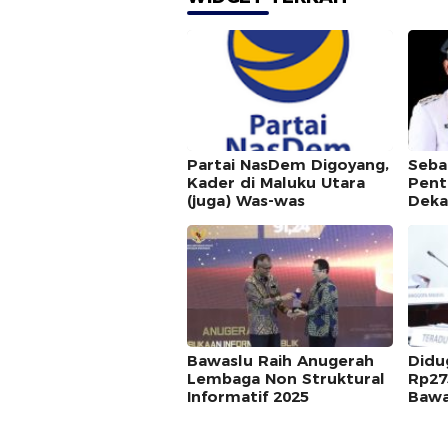
Partai NasDem Digoyang,
Seba
Kader di Maluku Utara
Pent
(juga) Was-was
Deka
Bawaslu Raih Anugerah
Didu
Lembaga Non Struktural
Rp27
Informatif 2025
Bawa
Dipe