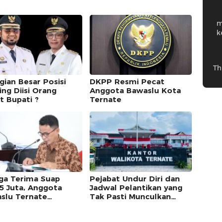
m
k
Th
gian Besar Posisi
DKPP Resmi Pecat
ing Diisi Orang
Anggota Bawaslu Kota
t Bupati ?
Ternate
ga Terima Suap
Pejabat Undur Diri dan
5 Juta, Anggota
Jadwal Pelantikan yang
slu Ternate
Tak Pasti Munculkan
riksa DKPP
Beragam Persepsi