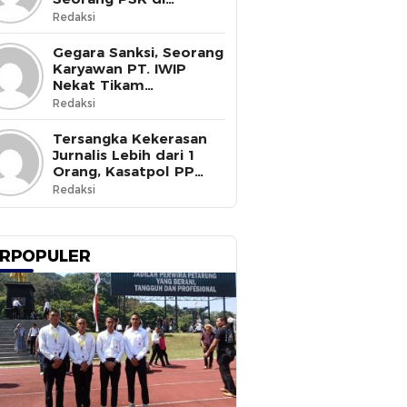
Halmahera Selatan
Redaksi
Tewas Ditusuk
Gegara Sanksi, Seorang
Karyawan PT. IWIP
Nekat Tikam
Pimpinannya
Redaksi
Tersangka Kekerasan
Jurnalis Lebih dari 1
Orang, Kasatpol PP
Ternate Masih Mangkir
Redaksi
RPOPULER