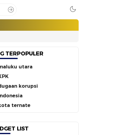
G TERPOPULER
maluku utara
KPK
dugaan korupsi
indonesia
kota ternate
DGET LIST