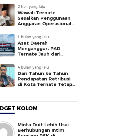
2 hari yang lalu
Wawali Ternate
Sesalkan Penggunaan
Anggaran Operasional
Tanpa
Sepengetahuannya
1 bulan yang lalu
Aset Daerah
Menganggur, PAD
Ternate Jauh dari
Target
4 bulan yang lalu
Dari Tahun ke Tahun
Pendapatan Retribusi
di Kota Ternate Tetap
Rendah
DGET KOLOM
Minta Duit Lebih Usai
Berhubungan Intim,
Seorang PSK di