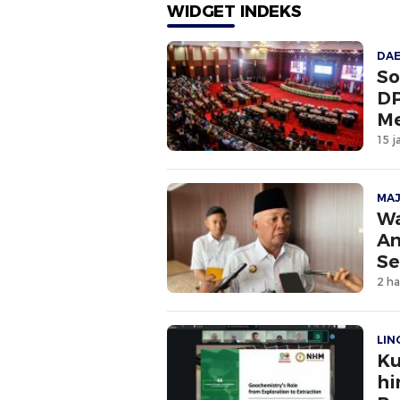
WIDGET INDEKS
DA
So
DP
Me
15 j
MA
Wa
An
Se
2 ha
LI
Ku
hi