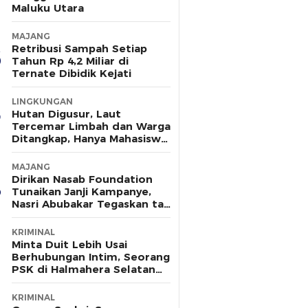
Maluku Utara
MAJANG
Retribusi Sampah Setiap
Tahun Rp 4,2 Miliar di
Ternate Dibidik Kejati
LINGKUNGAN
Hutan Digusur, Laut
Tercemar Limbah dan Warga
Ditangkap, Hanya Mahasiswa
yang Bersuara
MAJANG
Dirikan Nasab Foundation
Tunaikan Janji Kampanye,
Nasri Abubakar Tegaskan tak
Ada Kepentingan Politik
KRIMINAL
Minta Duit Lebih Usai
Berhubungan Intim, Seorang
PSK di Halmahera Selatan
Tewas Ditusuk
KRIMINAL