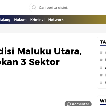
ajang
Hukum
Kriminal
Network
TA
disi Maluku Utara,
#
kan 3 Sektor
#
#
#
#
WI
Komentar