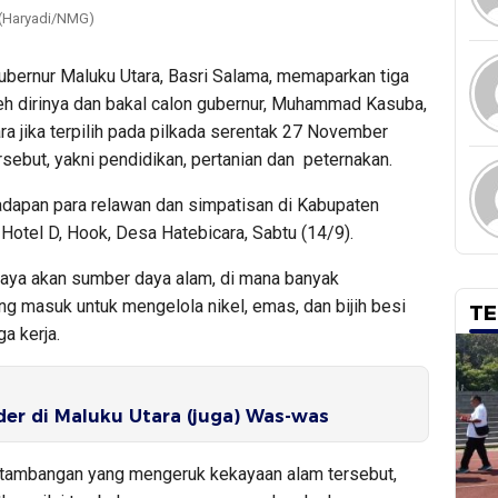
. (Haryadi/NMG)
gubernur Maluku Utara, Basri Salama, memaparkan tiga
leh dirinya dan bakal calon gubernur, Muhammad Kasuba,
a jika terpilih pada pilkada serentak 27 November
rsebut, yakni pendidikan, pertanian dan peternakan.
hadapan para relawan dan simpatisan di Kabupaten
Hotel D, Hook, Desa Hatebicara, Sabtu (14/9).
kaya akan sumber daya alam, di mana banyak
g masuk untuk mengelola nikel, emas, dan bijih besi
TE
a kerja.
er di Maluku Utara (juga) Was-was
rtambangan yang mengeruk kekayaan alam tersebut,