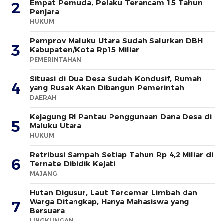
Empat Pemuda, Pelaku Terancam 15 Tahun
2
Penjara
HUKUM
Pemprov Maluku Utara Sudah Salurkan DBH
3
Kabupaten/Kota Rp15 Miliar
PEMERINTAHAN
Situasi di Dua Desa Sudah Kondusif, Rumah
4
yang Rusak Akan Dibangun Pemerintah
DAERAH
Kejagung RI Pantau Penggunaan Dana Desa di
5
Maluku Utara
HUKUM
Retribusi Sampah Setiap Tahun Rp 4,2 Miliar di
6
Ternate Dibidik Kejati
MAJANG
Hutan Digusur, Laut Tercemar Limbah dan
Warga Ditangkap, Hanya Mahasiswa yang
7
Bersuara
LINGKUNGAN