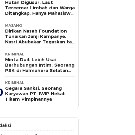
Hutan Digusur, Laut
Tercemar Limbah dan Warga
Ditangkap, Hanya Mahasiswa
yang Bersuara
MAJANG
Dirikan Nasab Foundation
Tunaikan Janji Kampanye,
Nasri Abubakar Tegaskan tak
Ada Kepentingan Politik
KRIMINAL
Minta Duit Lebih Usai
Berhubungan Intim, Seorang
PSK di Halmahera Selatan
Tewas Ditusuk
KRIMINAL
Gegara Sanksi, Seorang
0
Karyawan PT. IWIP Nekat
Tikam Pimpinannya
daksi