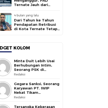
Menganggur, PAD
Ternate Jauh dari
Target
4 bulan yang lalu
Dari Tahun ke Tahun
Pendapatan Retribusi
di Kota Ternate Tetap
Rendah
DGET KOLOM
Minta Duit Lebih Usai
Berhubungan Intim,
Seorang PSK di
Halmahera Selatan
Redaksi
Tewas Ditusuk
Gegara Sanksi, Seorang
Karyawan PT. IWIP
Nekat Tikam
Pimpinannya
Redaksi
Tersangka Kekerasan