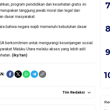
7
hkan, program pendidikan dan kesehatan gratis ini
n merupakan tanggung jawab moral dan legal dari
n dasar masyarakat.
8
gara bahwa negara wajib memenuhi kebutuhan dasar
SA berkomitmen untuk mengurangi kesenjangan sosial
rakat Maluku Utara melalui akses yang lebih adil
9
ehatan.
(iky/tan)
1
N:
Tim Redaksi
Re