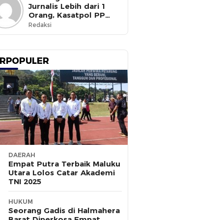
Jurnalis Lebih dari 1
Orang, Kasatpol PP
Ternate Masih Mangkir
Redaksi
RPOPULER
DAERAH
Empat Putra Terbaik Maluku
Utara Lolos Catar Akademi
TNI 2025
HUKUM
Seorang Gadis di Halmahera
Barat Diperkosa Empat