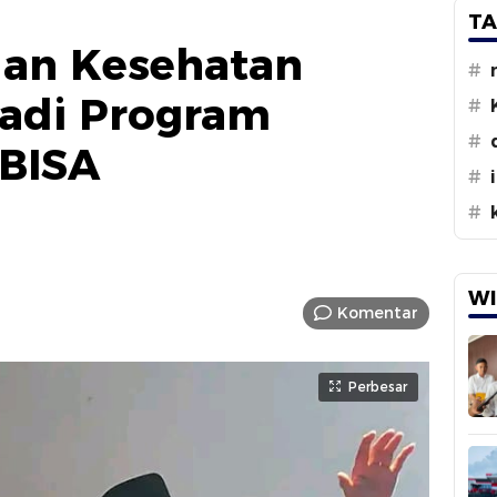
TA
dan Kesehatan
#
Jadi Program
#
#
-BISA
#
#
WI
Komentar
Perbesar