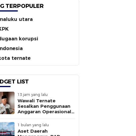
G TERPOPULER
maluku utara
KPK
dugaan korupsi
indonesia
kota ternate
DGET LIST
13 jam yang lalu
Wawali Ternate
Sesalkan Penggunaan
Anggaran Operasional
Tanpa
Sepengetahuannya
1 bulan yang lalu
Aset Daerah