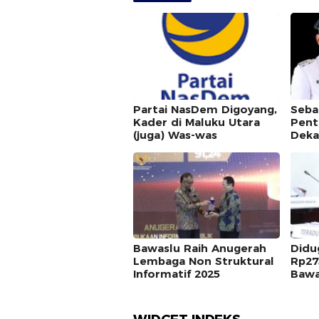
Partai NasDem Digoyang,
Seba
Kader di Maluku Utara
Pent
(juga) Was-was
Deka
Bawaslu Raih Anugerah
Didu
Lembaga Non Struktural
Rp27
Informatif 2025
Bawa
Dipe