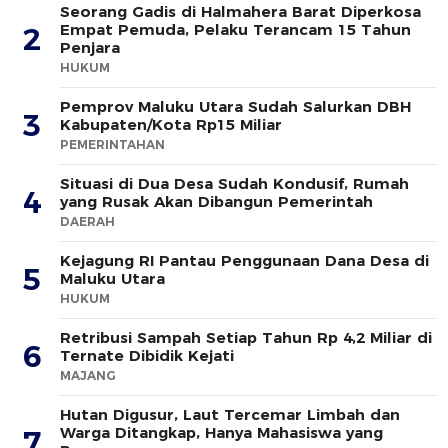
Seorang Gadis di Halmahera Barat Diperkosa
Empat Pemuda, Pelaku Terancam 15 Tahun
2
Penjara
HUKUM
Pemprov Maluku Utara Sudah Salurkan DBH
3
Kabupaten/Kota Rp15 Miliar
PEMERINTAHAN
Situasi di Dua Desa Sudah Kondusif, Rumah
4
yang Rusak Akan Dibangun Pemerintah
DAERAH
Kejagung RI Pantau Penggunaan Dana Desa di
5
Maluku Utara
HUKUM
Retribusi Sampah Setiap Tahun Rp 4,2 Miliar di
6
Ternate Dibidik Kejati
MAJANG
Hutan Digusur, Laut Tercemar Limbah dan
Warga Ditangkap, Hanya Mahasiswa yang
7