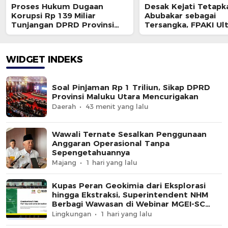
Proses Hukum Dugaan
Desak Kejati Tetapk
Korupsi Rp 139 Miliar
Abubakar sebagai
Tunjangan DPRD Provinsi
Tersangka, FPAKI U
Bakal Dihentikan ?
Kajati dan BPK
WIDGET INDEKS
Soal Pinjaman Rp 1 Triliun, Sikap DPRD
Provinsi Maluku Utara Mencurigakan
Daerah
43 menit yang lalu
Wawali Ternate Sesalkan Penggunaan
Anggaran Operasional Tanpa
Sepengetahuannya
Majang
1 hari yang lalu
Kupas Peran Geokimia dari Eksplorasi
hingga Ekstraksi, Superintendent NHM
Berbagi Wawasan di Webinar MGEI-SC
UNG
Lingkungan
1 hari yang lalu