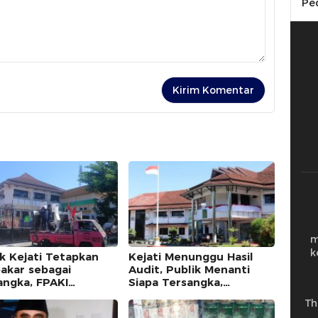
Pe
m
k
k Kejati Tetapkan
Kejati Menunggu Hasil
akar sebagai
Audit, Publik Menanti
angka, FPAKI
Siapa Tersangka,
matum Kajati dan
Abubakar dan Kuntu
Th
Sudah Diperiksa