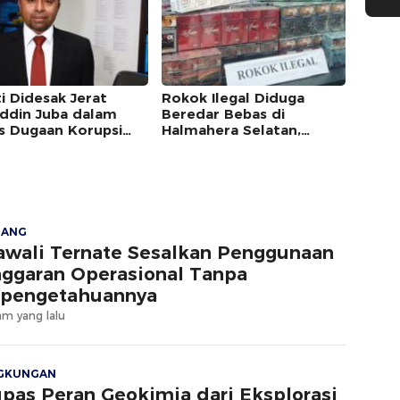
i Didesak Jerat
Rokok Ilegal Diduga
uddin Juba dalam
Beredar Bebas di
s Dugaan Korupsi
Halmahera Selatan,
aran Dispora Malut
Kapolda Malut Diminta
Bertindak
JANG
wali Ternate Sesalkan Penggunaan
ggaran Operasional Tanpa
pengetahuannya
am yang lalu
NGKUNGAN
pas Peran Geokimia dari Eksplorasi