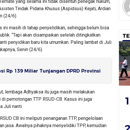
rnate yang selama ini tidak disentuh penegak hukum,
n Asisten Tindak Pidana Khusus (Aspidsus) Kejati, Ardian
 (24/6).
ini masih di tahap penyelidikan, sehingga belum bisa
blik. “Tapi akan disampaikan setelah ditingkatkan.
TE
anti penyidikan baru kita umumkan. Paling lambat di Juli
kapnya, Senin (24/6).
i Rp 139 Miliar Tunjangan DPRD Provinsi
ut, lembaga Adhyaksa itu juga masih melakukan
1
i di pemotongan TTP RSUD-CB. Kasus ini juga
 Juli nanti.
 RSUD CB ini meliputi penanganan TTP, pengelolaan
2
n jasa. Awalnya pihaknya menyelidiki TPP, kemudian