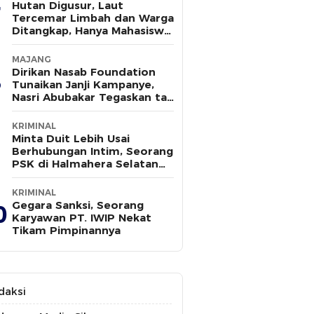
Hutan Digusur, Laut
Tercemar Limbah dan Warga
Ditangkap, Hanya Mahasiswa
yang Bersuara
MAJANG
Dirikan Nasab Foundation
Tunaikan Janji Kampanye,
Nasri Abubakar Tegaskan tak
Ada Kepentingan Politik
KRIMINAL
Minta Duit Lebih Usai
Berhubungan Intim, Seorang
PSK di Halmahera Selatan
Tewas Ditusuk
KRIMINAL
Gegara Sanksi, Seorang
0
Karyawan PT. IWIP Nekat
Tikam Pimpinannya
daksi