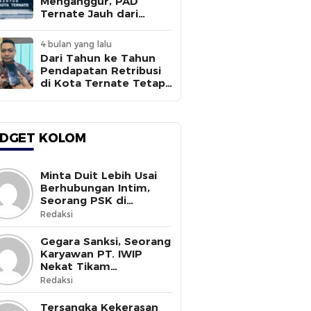
Menganggur, PAD
Ternate Jauh dari
Target
4 bulan yang lalu
Dari Tahun ke Tahun
Pendapatan Retribusi
di Kota Ternate Tetap
Rendah
DGET KOLOM
Minta Duit Lebih Usai
Berhubungan Intim,
Seorang PSK di
Halmahera Selatan
Redaksi
Tewas Ditusuk
Gegara Sanksi, Seorang
Karyawan PT. IWIP
Nekat Tikam
Pimpinannya
Redaksi
Tersangka Kekerasan