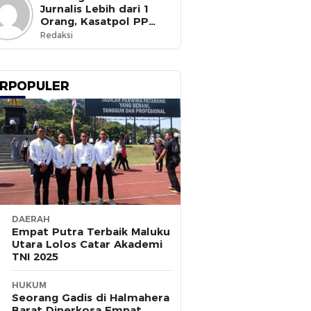
Jurnalis Lebih dari 1
Orang, Kasatpol PP
Ternate Masih Mangkir
Redaksi
RPOPULER
DAERAH
Empat Putra Terbaik Maluku
Utara Lolos Catar Akademi
TNI 2025
HUKUM
Seorang Gadis di Halmahera
Barat Diperkosa Empat