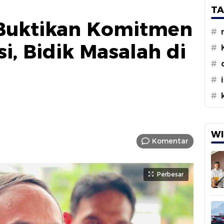
TA
 Buktikan Komitmen
#
i, Bidik Masalah di
#
#
#
#
WI
Komentar
Perbesar