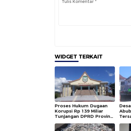
WIDGET TERKAIT
Proses Hukum Dugaan
Desa
Korupsi Rp 139 Miliar
Abub
Tunjangan DPRD Provinsi
Ters
Bakal Dihentikan ?
Ulti
BPK