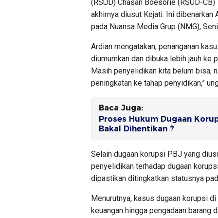
(RSUD) Chasan Boesorie (RSUD-CB) Te
akhirnya diusut Kejati. Ini dibenarka
pada Nuansa Media Grup (NMG), Senin
Ardian mengatakan, penanganan kasus 
diumumkan dan dibuka lebih jauh ke pu
Masih penyelidikan kita belum bisa, n
peningkatan ke tahap penyidikan,” ung
Baca Juga:
Proses Hukum Dugaan Korups
Bakal Dihentikan ?
Selain dugaan korupsi PBJ yang dius
penyelidikan terhadap dugaan korups
dipastikan ditingkatkan statusnya pada
Menurutnya, kasus dugaan korupsi di
keuangan hingga pengadaan barang da