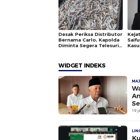
Desak Periksa Distributor
Kejat
Bernama Carlo, Kapolda
Saif
Diminta Segera Telesuri
Kasu
Peredaran Rokok Ilegal
Angg
di Halsel
WIDGET INDEKS
MA
Wa
An
Se
19 j
LI
Ku