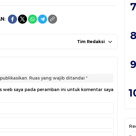
7
N:
8
Tim Redaksi
9
publikasikan.
Ruas yang wajib ditandai
*
1
us web saya pada peramban ini untuk komentar saya
Re