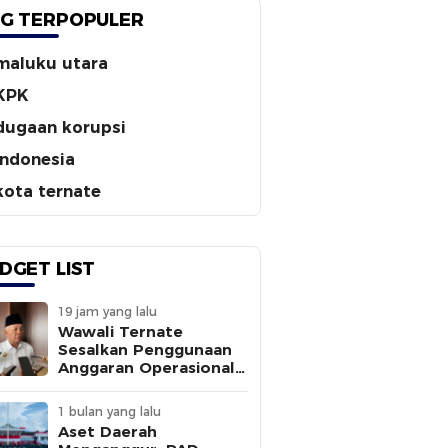
G TERPOPULER
maluku utara
KPK
dugaan korupsi
indonesia
kota ternate
DGET LIST
19 jam yang lalu
Wawali Ternate
Sesalkan Penggunaan
Anggaran Operasional
Tanpa
Sepengetahuannya
1 bulan yang lalu
Aset Daerah