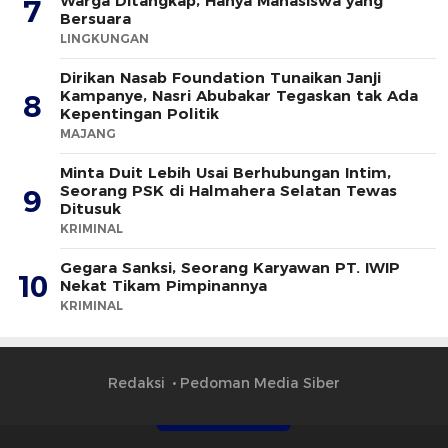
Warga Ditangkap, Hanya Mahasiswa yang
7
Bersuara
LINGKUNGAN
Dirikan Nasab Foundation Tunaikan Janji
Kampanye, Nasri Abubakar Tegaskan tak Ada
8
Kepentingan Politik
MAJANG
Minta Duit Lebih Usai Berhubungan Intim,
Seorang PSK di Halmahera Selatan Tewas
9
Ditusuk
KRIMINAL
Gegara Sanksi, Seorang Karyawan PT. IWIP
10
Nekat Tikam Pimpinannya
KRIMINAL
Redaksi
Pedoman Media Siber