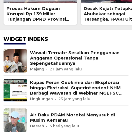
Proses Hukum Dugaan
Desak Kejati Tetapk
Korupsi Rp 139 Miliar
Abubakar sebagai
Tunjangan DPRD Provinsi
Tersangka, FPAKI U
Bakal Dihentikan ?
Kajati dan BPK
WIDGET INDEKS
Wawali Ternate Sesalkan Penggunaan
Anggaran Operasional Tanpa
Sepengetahuannya
Majang
21 jam yang lalu
Kupas Peran Geokimia dari Eksplorasi
hingga Ekstraksi, Superintendent NHM
Berbagi Wawasan di Webinar MGEI-SC
UNG
Lingkungan
23 jam yang lalu
Air Baku PDAM Morotai Menyusut di
Musim Kemarau
Daerah
3 hari yang lalu