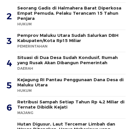
Seorang Gadis di Halmahera Barat Diperkosa
Empat Pemuda, Pelaku Terancam 15 Tahun
2
Penjara
HUKUM
Pemprov Maluku Utara Sudah Salurkan DBH
3
Kabupaten/Kota Rp15 Miliar
PEMERINTAHAN
Situasi di Dua Desa Sudah Kondusif, Rumah
4
yang Rusak Akan Dibangun Pemerintah
DAERAH
Kejagung RI Pantau Penggunaan Dana Desa di
5
Maluku Utara
HUKUM
Retribusi Sampah Setiap Tahun Rp 4,2 Miliar di
6
Ternate Dibidik Kejati
MAJANG
Hutan Digusur, Laut Tercemar Limbah dan