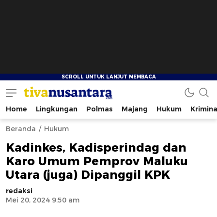
Home
Lingkungan
Polmas
Majang
Hukum
Krimina
tivanusantara.com
Berita Nusantara
Beranda
Hukum
Kadinkes, Kadisperindag dan
Karo Umum Pemprov Maluku
Utara (juga) Dipanggil KPK
redaksi
Mei 20, 2024 9:50 am