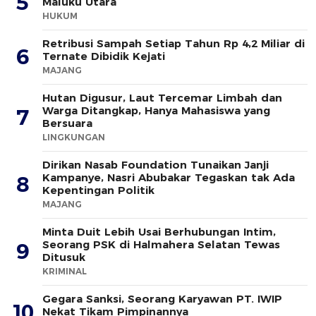
5
Maluku Utara
HUKUM
Retribusi Sampah Setiap Tahun Rp 4,2 Miliar di
6
Ternate Dibidik Kejati
MAJANG
Hutan Digusur, Laut Tercemar Limbah dan
Warga Ditangkap, Hanya Mahasiswa yang
7
Bersuara
LINGKUNGAN
Dirikan Nasab Foundation Tunaikan Janji
Kampanye, Nasri Abubakar Tegaskan tak Ada
8
Kepentingan Politik
MAJANG
Minta Duit Lebih Usai Berhubungan Intim,
Seorang PSK di Halmahera Selatan Tewas
9
Ditusuk
KRIMINAL
Gegara Sanksi, Seorang Karyawan PT. IWIP
10
Nekat Tikam Pimpinannya