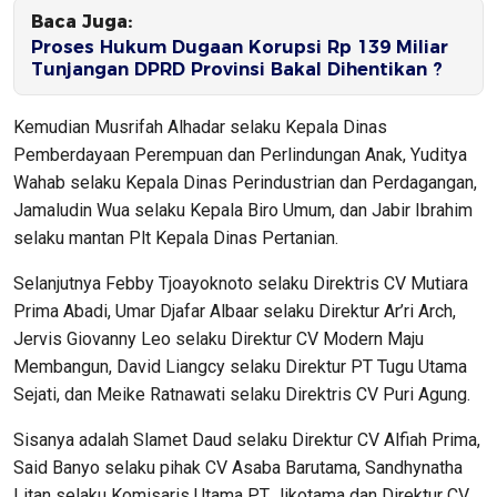
Baca Juga:
Proses Hukum Dugaan Korupsi Rp 139 Miliar
Tunjangan DPRD Provinsi Bakal Dihentikan ?
Kemudian Musrifah Alhadar selaku Kepala Dinas
Pemberdayaan Perempuan dan Perlindungan Anak, Yuditya
Wahab selaku Kepala Dinas Perindustrian dan Perdagangan,
Jamaludin Wua selaku Kepala Biro Umum, dan Jabir Ibrahim
selaku mantan Plt Kepala Dinas Pertanian.
Selanjutnya Febby Tjoayoknoto selaku Direktris CV Mutiara
Prima Abadi, Umar Djafar Albaar selaku Direktur Ar’ri Arch,
Jervis Giovanny Leo selaku Direktur CV Modern Maju
Membangun, David Liangcy selaku Direktur PT Tugu Utama
Sejati, dan Meike Ratnawati selaku Direktris CV Puri Agung.
Sisanya adalah Slamet Daud selaku Direktur CV Alfiah Prima,
Said Banyo selaku pihak CV Asaba Barutama, Sandhynatha
Litan selaku Komisaris Utama PT Jikotama dan Direktur CV