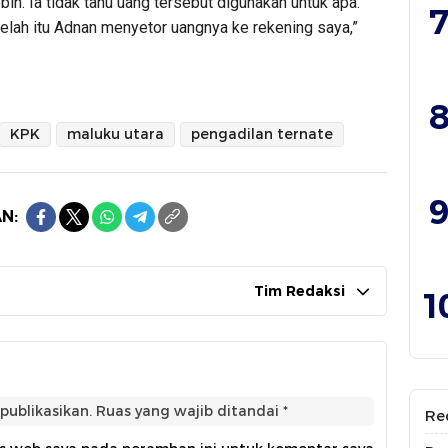
bih. Ia tidak tahu uang tersebut digunakan untuk apa.
7
elah itu Adnan menyetor uangnya ke rekening saya,”
8
KPK
maluku utara
pengadilan ternate
9
N:
Tim Redaksi
1
publikasikan.
Ruas yang wajib ditandai
*
Re