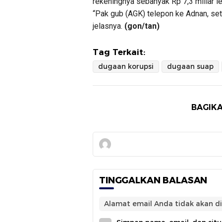
rekeningnya sebanyak Rp 7,3 miliar le
“Pak gub (AGK) telepon ke Adnan, set
jelasnya.
(gon/tan)
Tag Terkait:
dugaan korupsi
dugaan suap
BAGIKA
TINGGALKAN BALASAN
Alamat email Anda tidak akan di