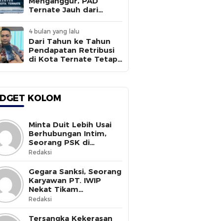
Menganggur, PAD
Ternate Jauh dari
Target
4 bulan yang lalu
Dari Tahun ke Tahun
Pendapatan Retribusi
di Kota Ternate Tetap
Rendah
DGET KOLOM
Minta Duit Lebih Usai
Berhubungan Intim,
Seorang PSK di
Halmahera Selatan
Redaksi
Tewas Ditusuk
Gegara Sanksi, Seorang
Karyawan PT. IWIP
Nekat Tikam
Pimpinannya
Redaksi
Tersangka Kekerasan