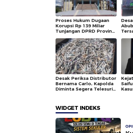
Proses Hukum Dugaan
Desa
Korupsi Rp 139 Miliar
Abub
Tunjangan DPRD Provinsi
Ters
Bakal Dihentikan ?
Ulti
BPK
Desak Periksa Distributor
Kejat
Bernama Carlo, Kapolda
Saif
Diminta Segera Telesuri
Kasu
Peredaran Rokok Ilegal
Angg
di Halsel
WIDGET INDEKS
OPI