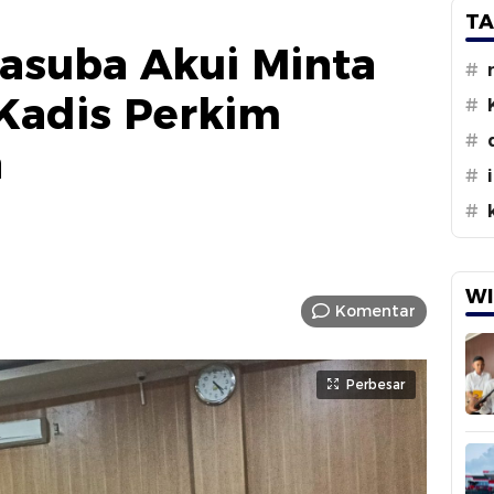
TA
asuba Akui Minta
#
Kadis Perkim
#
#
a
#
#
WI
Komentar
Perbesar