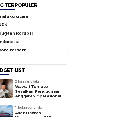
G TERPOPULER
maluku utara
KPK
dugaan korupsi
indonesia
kota ternate
DGET LIST
2 hari yang lalu
Wawali Ternate
Sesalkan Penggunaan
Anggaran Operasional
Tanpa
Sepengetahuannya
1 bulan yang lalu
Aset Daerah