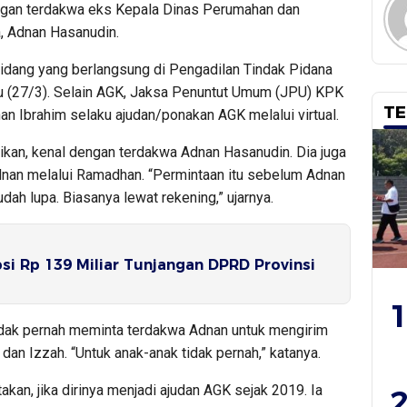
gan terdakwa eks Kepala Dinas Perumahan dan
, Adnan Hasanudin.
sidang yang berlangsung di Pengadilan Tindak Pidana
abu (27/3). Selain AGK, Jaksa Penuntut Umum (JPU) KPK
TE
n Ibrahim selaku ajudan/ponakan AGK melalui virtual.
an, kenal dengan terdakwa Adnan Hasanudin. Dia juga
nan melalui Ramadhan. “Permintaan itu sebelum Adnan
dah lupa. Biasanya lewat rekening,” ujarnya.
i Rp 139 Miliar Tunjangan DPRD Provinsi
1
idak pernah meminta terdakwa Adnan untuk mengirim
dan Izzah. “Untuk anak-anak tidak pernah,” katanya.
n, jika dirinya menjadi ajudan AGK sejak 2019. Ia
2