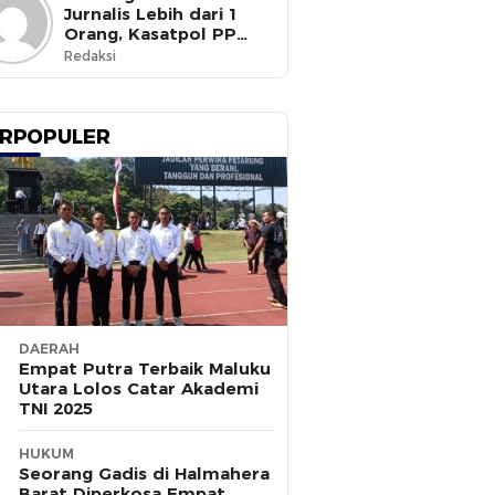
Jurnalis Lebih dari 1
Orang, Kasatpol PP
Ternate Masih Mangkir
Redaksi
RPOPULER
DAERAH
Empat Putra Terbaik Maluku
Utara Lolos Catar Akademi
TNI 2025
HUKUM
Seorang Gadis di Halmahera
Barat Diperkosa Empat