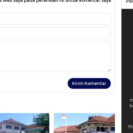
us web saya pada peramban ini untuk komentar saya
Pe
m
k
Th