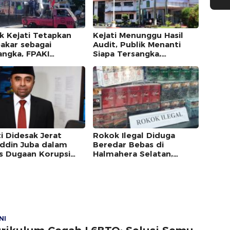
k Kejati Tetapkan
Kejati Menunggu Hasil
akar sebagai
Audit, Publik Menanti
angka, FPAKI
Siapa Tersangka,
matum Kajati dan
Abubakar dan Kuntu
Sudah Diperiksa
i Didesak Jerat
Rokok Ilegal Diduga
uddin Juba dalam
Beredar Bebas di
s Dugaan Korupsi
Halmahera Selatan,
aran Dispora Malut
Kapolda Malut Diminta
Bertindak
NI