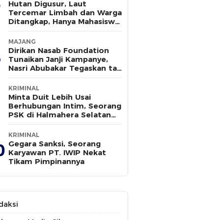
Hutan Digusur, Laut
Tercemar Limbah dan Warga
Ditangkap, Hanya Mahasiswa
yang Bersuara
MAJANG
Dirikan Nasab Foundation
Tunaikan Janji Kampanye,
Nasri Abubakar Tegaskan tak
Ada Kepentingan Politik
KRIMINAL
Minta Duit Lebih Usai
Berhubungan Intim, Seorang
PSK di Halmahera Selatan
Tewas Ditusuk
KRIMINAL
Gegara Sanksi, Seorang
0
Karyawan PT. IWIP Nekat
Tikam Pimpinannya
daksi