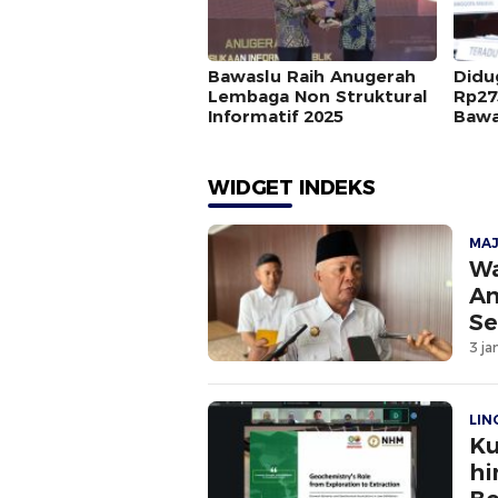
Bawaslu Raih Anugerah
Didu
Lembaga Non Struktural
Rp27
Informatif 2025
Bawa
Dipe
WIDGET INDEKS
MA
Wa
An
Se
3 ja
LI
Ku
hi