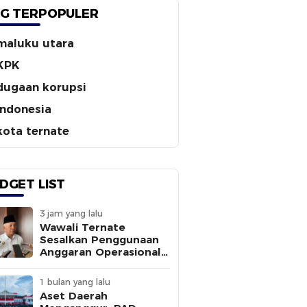
G TERPOPULER
maluku utara
KPK
dugaan korupsi
indonesia
kota ternate
DGET LIST
3 jam yang lalu
Wawali Ternate
Sesalkan Penggunaan
Anggaran Operasional
Tanpa
Sepengetahuannya
1 bulan yang lalu
Aset Daerah