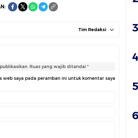
N:
3
Tim Redaksi
4
publikasikan.
Ruas yang wajib ditandai
*
us web saya pada peramban ini untuk komentar saya
5
6