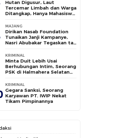
Hutan Digusur, Laut
Tercemar Limbah dan Warga
Ditangkap, Hanya Mahasiswa
yang Bersuara
MAJANG
Dirikan Nasab Foundation
Tunaikan Janji Kampanye,
Nasri Abubakar Tegaskan tak
Ada Kepentingan Politik
KRIMINAL
Minta Duit Lebih Usai
Berhubungan Intim, Seorang
PSK di Halmahera Selatan
Tewas Ditusuk
KRIMINAL
Gegara Sanksi, Seorang
0
Karyawan PT. IWIP Nekat
Tikam Pimpinannya
daksi