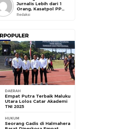
Jurnalis Lebih dari 1
Orang, Kasatpol PP
Ternate Masih Mangkir
Redaksi
RPOPULER
DAERAH
Empat Putra Terbaik Maluku
Utara Lolos Catar Akademi
TNI 2025
HUKUM
Seorang Gadis di Halmahera
Barat Diperkosa Empat