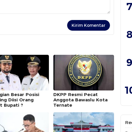
7
8
9
1
gian Besar Posisi
DKPP Resmi Pecat
ing Diisi Orang
Anggota Bawaslu Kota
t Bupati ?
Ternate
Re