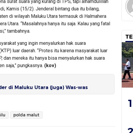
na surat suara yang kurang di TPS, tapi alhamdulillah
di, Kamis (15/2). Jenderal bintang dua itu bilang,
paten di wilayah Maluku Utara termasuk di Halmahera
a Utara. “Masalahnya hanya itu saja. Kalau yang fatal
si,” tambahnya.
TE
syarakat yang ingin menyalurkan hak suara
P) luar daerah. “Protes itu karena masyarakat luar
, dan mereka itu hanya bisa menyalurkan hak suara
en saja,” pungkasnya.
(kov)
er di Maluku Utara (juga) Was-was
1
ilu
polda malut
2