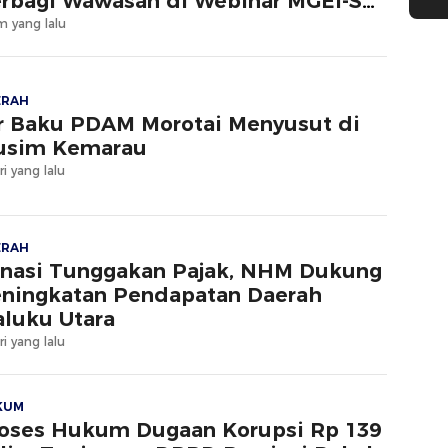
rbagi Wawasan di Webinar MGEI-SC
NG
m yang lalu
ERAH
r Baku PDAM Morotai Menyusut di
usim Kemarau
ri yang lalu
ERAH
nasi Tunggakan Pajak, NHM Dukung
ningkatan Pendapatan Daerah
luku Utara
ri yang lalu
KUM
oses Hukum Dugaan Korupsi Rp 139