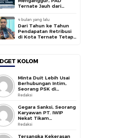
Menganggur, PAD
Ternate Jauh dari
Target
4 bulan yang lalu
Dari Tahun ke Tahun
Pendapatan Retribusi
di Kota Ternate Tetap
Rendah
DGET KOLOM
Minta Duit Lebih Usai
Berhubungan Intim,
Seorang PSK di
Halmahera Selatan
Redaksi
Tewas Ditusuk
Gegara Sanksi, Seorang
Karyawan PT. IWIP
Nekat Tikam
Pimpinannya
Redaksi
Tersangka Kekerasan