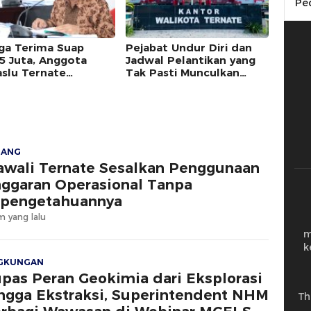
Pe
ga Terima Suap
Pejabat Undur Diri dan
5 Juta, Anggota
Jadwal Pelantikan yang
slu Ternate
Tak Pasti Munculkan
riksa DKPP
Beragam Persepsi
JANG
wali Ternate Sesalkan Penggunaan
ggaran Operasional Tanpa
pengetahuannya
m yang lalu
m
k
NGKUNGAN
pas Peran Geokimia dari Eksplorasi
ngga Ekstraksi, Superintendent NHM
Th