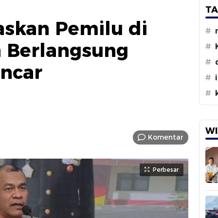
TA
skan Pemilu di
#
a Berlangsung
#
#
ncar
#
#
WI
Komentar
Perbesar