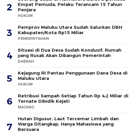
Empat Pemuda, Pelaku Terancam 15 Tahun
2
Penjara
HUKUM
Pemprov Maluku Utara Sudah Salurkan DBH
3
Kabupaten/Kota Rp15 Miliar
PEMERINTAHAN
Situasi di Dua Desa Sudah Kondusif, Rumah
4
yang Rusak Akan Dibangun Pemerintah
DAERAH
Kejagung RI Pantau Penggunaan Dana Desa di
5
Maluku Utara
HUKUM
Retribusi Sampah Setiap Tahun Rp 4,2 Miliar di
6
Ternate Dibidik Kejati
MAJANG
Hutan Digusur, Laut Tercemar Limbah dan
Warga Ditangkap, Hanya Mahasiswa yang
7
Bersuara