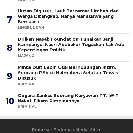
Hutan Digusur, Laut Tercemar Limbah dan
Warga Ditangkap, Hanya Mahasiswa yang
7
Bersuara
LINGKUNGAN
Dirikan Nasab Foundation Tunaikan Janji
Kampanye, Nasri Abubakar Tegaskan tak Ada
8
Kepentingan Politik
MAJANG
Minta Duit Lebih Usai Berhubungan Intim,
Seorang PSK di Halmahera Selatan Tewas
9
Ditusuk
KRIMINAL
Gegara Sanksi, Seorang Karyawan PT. IWIP
10
Nekat Tikam Pimpinannya
KRIMINAL
Redaksi
Pedoman Media Siber