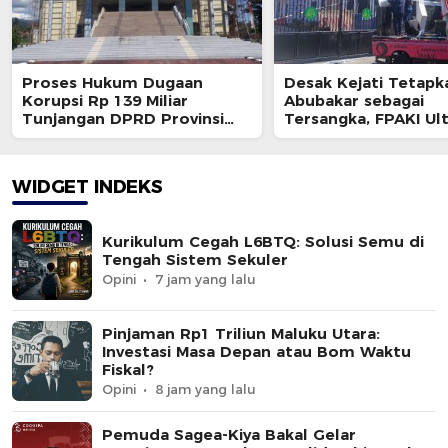
Proses Hukum Dugaan
Desak Kejati Tetapk
Korupsi Rp 139 Miliar
Abubakar sebagai
Tunjangan DPRD Provinsi
Tersangka, FPAKI U
Bakal Dihentikan ?
Kajati dan BPK
WIDGET INDEKS
Kurikulum Cegah L6BTQ: Solusi Semu di
Tengah Sistem Sekuler
Opini
7 jam yang lalu
Pinjaman Rp1 Triliun Maluku Utara:
Investasi Masa Depan atau Bom Waktu
Fiskal?
Opini
8 jam yang lalu
Pemuda Sagea-Kiya Bakal Gelar