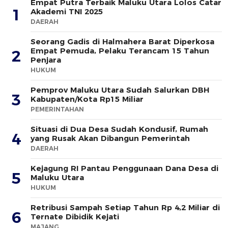
Empat Putra Terbaik Maluku Utara Lolos Catar
1
Akademi TNI 2025
DAERAH
Seorang Gadis di Halmahera Barat Diperkosa
Empat Pemuda, Pelaku Terancam 15 Tahun
2
Penjara
HUKUM
Pemprov Maluku Utara Sudah Salurkan DBH
3
Kabupaten/Kota Rp15 Miliar
PEMERINTAHAN
Situasi di Dua Desa Sudah Kondusif, Rumah
4
yang Rusak Akan Dibangun Pemerintah
DAERAH
Kejagung RI Pantau Penggunaan Dana Desa di
5
Maluku Utara
HUKUM
Retribusi Sampah Setiap Tahun Rp 4,2 Miliar di
6
Ternate Dibidik Kejati
MAJANG