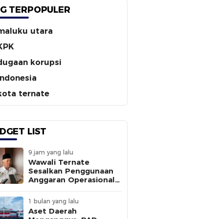
G TERPOPULER
maluku utara
KPK
dugaan korupsi
indonesia
kota ternate
DGET LIST
9 jam yang lalu
Wawali Ternate
Sesalkan Penggunaan
Anggaran Operasional
Tanpa
Sepengetahuannya
1 bulan yang lalu
Aset Daerah