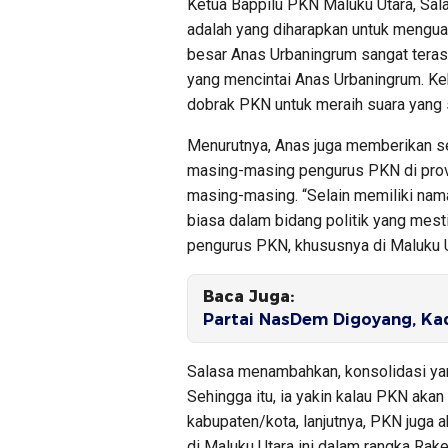
Ketua Bappilu PKN Maluku Utara, Sal
adalah yang diharapkan untuk menguat
besar Anas Urbaningrum sangat terasa
yang mencintai Anas Urbaningrum. Ke
dobrak PKN untuk meraih suara yang 
Menurutnya, Anas juga memberikan se
masing-masing pengurus PKN di provi
masing-masing. “Selain memiliki nam
biasa dalam bidang politik yang mest
pengurus PKN, khususnya di Maluku Ut
Baca Juga:
Partai NasDem Digoyang, Kad
Salasa menambahkan, konsolidasi yan
Sehingga itu, ia yakin kalau PKN aka
kabupaten/kota, lanjutnya, PKN juga a
di Maluku Utara ini dalam rangka Rak