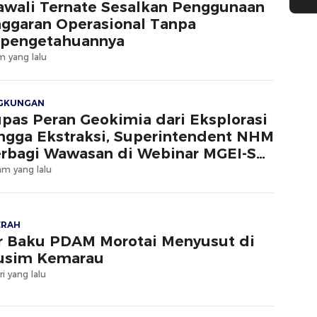
wali Ternate Sesalkan Penggunaan
ggaran Operasional Tanpa
pengetahuannya
m yang lalu
NGKUNGAN
pas Peran Geokimia dari Eksplorasi
ngga Ekstraksi, Superintendent NHM
rbagi Wawasan di Webinar MGEI-SC
NG
am yang lalu
ERAH
r Baku PDAM Morotai Menyusut di
usim Kemarau
ri yang lalu