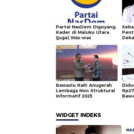
Partai NasDem Digoyang,
Seba
Kader di Maluku Utara
Pent
(juga) Was-was
Deka
Bawaslu Raih Anugerah
Didu
Lembaga Non Struktural
Rp27
Informatif 2025
Bawa
Dipe
WIDGET INDEKS
MA