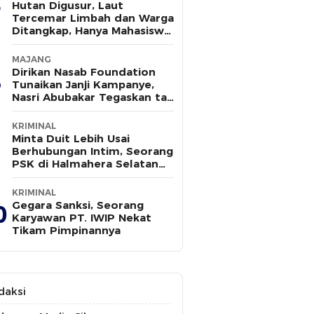
Hutan Digusur, Laut
Tercemar Limbah dan Warga
Ditangkap, Hanya Mahasiswa
yang Bersuara
MAJANG
Dirikan Nasab Foundation
Tunaikan Janji Kampanye,
Nasri Abubakar Tegaskan tak
Ada Kepentingan Politik
KRIMINAL
Minta Duit Lebih Usai
Berhubungan Intim, Seorang
PSK di Halmahera Selatan
Tewas Ditusuk
KRIMINAL
Gegara Sanksi, Seorang
0
Karyawan PT. IWIP Nekat
Tikam Pimpinannya
daksi