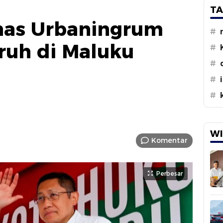
TA
nas Urbaningrum
#
ruh di Maluku
#
#
#
#
WI
Komentar
Perbesar