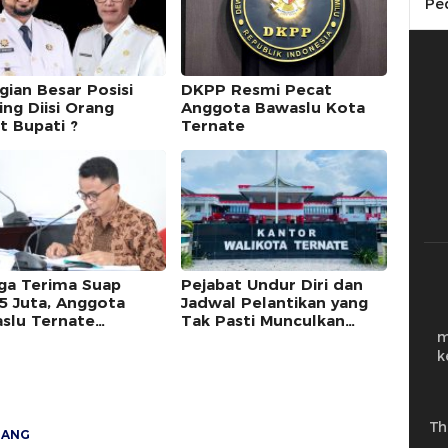
Pe
gian Besar Posisi
DKPP Resmi Pecat
ing Diisi Orang
Anggota Bawaslu Kota
t Bupati ?
Ternate
ga Terima Suap
Pejabat Undur Diri dan
5 Juta, Anggota
Jadwal Pelantikan yang
slu Ternate
Tak Pasti Munculkan
m
riksa DKPP
Beragam Persepsi
k
Th
JANG