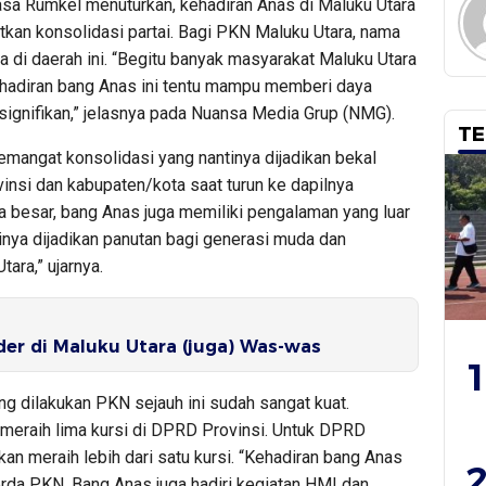
asa Rumkel menuturkan, kehadiran Anas di Maluku Utara
kan konsolidasi partai. Bagi PKN Maluku Utara, nama
 di daerah ini. “Begitu banyak masyarakat Maluku Utara
hadiran bang Anas ini tentu mampu memberi daya
signifikan,” jelasnya pada Nuansa Media Grup (NMG).
TE
mangat konsolidasi yang nantinya dijadikan bekal
nsi dan kabupaten/kota saat turun ke dapilnya
a besar, bang Anas juga memiliki pengalaman yang luar
inya dijadikan panutan bagi generasi muda dan
ara,” ujarnya.
er di Maluku Utara (juga) Was-was
1
g dilakukan PKN sejauh ini sudah sangat kuat.
n meraih lima kursi di DPRD Provinsi. Untuk DPRD
kan meraih lebih dari satu kursi. “Kehadiran bang Anas
2
erda PKN. Bang Anas juga hadiri kegiatan HMI dan