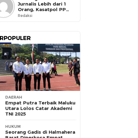
Jurnalis Lebih dari 1
Orang, Kasatpol PP
Ternate Masih Mangkir
Redaksi
RPOPULER
DAERAH
Empat Putra Terbaik Maluku
Utara Lolos Catar Akademi
TNI 2025
HUKUM
Seorang Gadis di Halmahera
Barat Diperkosa Empat