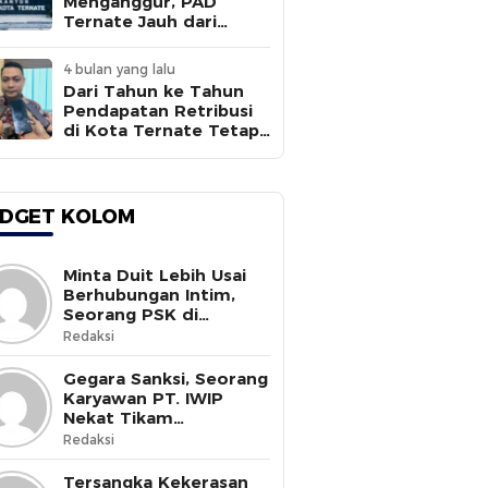
Menganggur, PAD
Ternate Jauh dari
Target
4 bulan yang lalu
Dari Tahun ke Tahun
Pendapatan Retribusi
di Kota Ternate Tetap
Rendah
DGET KOLOM
Minta Duit Lebih Usai
Berhubungan Intim,
Seorang PSK di
Halmahera Selatan
Redaksi
Tewas Ditusuk
Gegara Sanksi, Seorang
Karyawan PT. IWIP
Nekat Tikam
Pimpinannya
Redaksi
Tersangka Kekerasan