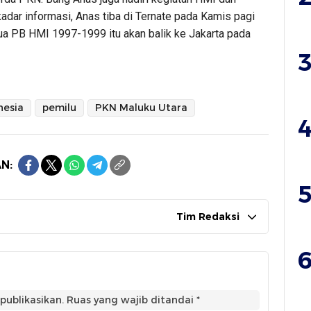
dar informasi, Anas tiba di Ternate pada Kamis pagi
ua PB HMI 1997-1999 itu akan balik ke Jakarta pada
3
nesia
pemilu
PKN Maluku Utara
4
N:
5
Tim Redaksi
6
publikasikan.
Ruas yang wajib ditandai
*