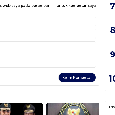
7
us web saya pada peramban ini untuk komentar saya
8
9
1
Re