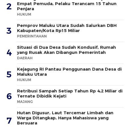
Empat Pemuda, Pelaku Terancam 15 Tahun
2
Penjara
HUKUM
Pemprov Maluku Utara Sudah Salurkan DBH
3
Kabupaten/Kota Rp15 Miliar
PEMERINTAHAN
Situasi di Dua Desa Sudah Kondusif, Rumah
4
yang Rusak Akan Dibangun Pemerintah
DAERAH
Kejagung RI Pantau Penggunaan Dana Desa di
5
Maluku Utara
HUKUM
Retribusi Sampah Setiap Tahun Rp 4,2 Miliar di
6
Ternate Dibidik Kejati
MAJANG
Hutan Digusur, Laut Tercemar Limbah dan
Warga Ditangkap, Hanya Mahasiswa yang
7
Bersuara