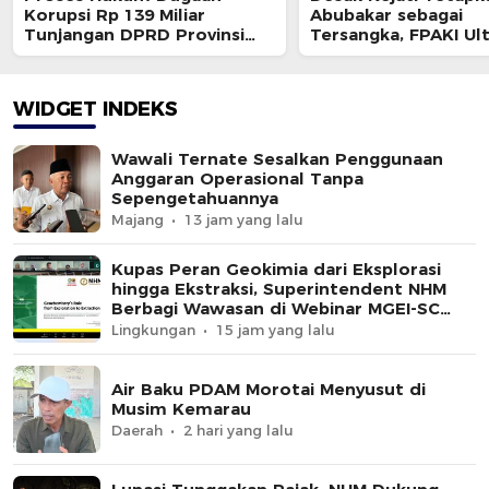
Korupsi Rp 139 Miliar
Abubakar sebagai
Tunjangan DPRD Provinsi
Tersangka, FPAKI U
Bakal Dihentikan ?
Kajati dan BPK
WIDGET INDEKS
Wawali Ternate Sesalkan Penggunaan
Anggaran Operasional Tanpa
Sepengetahuannya
Majang
13 jam yang lalu
Kupas Peran Geokimia dari Eksplorasi
hingga Ekstraksi, Superintendent NHM
Berbagi Wawasan di Webinar MGEI-SC
UNG
Lingkungan
15 jam yang lalu
Air Baku PDAM Morotai Menyusut di
Musim Kemarau
Daerah
2 hari yang lalu