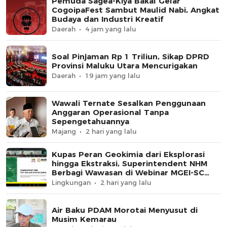
Pemuda Sagea-Kiya Bakal Gelar
CogoipaFest Sambut Maulid Nabi, Angkat
Budaya dan Industri Kreatif
Daerah
4 jam yang lalu
Soal Pinjaman Rp 1 Triliun, Sikap DPRD
Provinsi Maluku Utara Mencurigakan
Daerah
19 jam yang lalu
Wawali Ternate Sesalkan Penggunaan
Anggaran Operasional Tanpa
Sepengetahuannya
Majang
2 hari yang lalu
Kupas Peran Geokimia dari Eksplorasi
hingga Ekstraksi, Superintendent NHM
Berbagi Wawasan di Webinar MGEI-SC
UNG
Lingkungan
2 hari yang lalu
Air Baku PDAM Morotai Menyusut di
Musim Kemarau