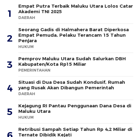
Empat Putra Terbaik Maluku Utara Lolos Catar
1
Akademi TNI 2025
DAERAH
Seorang Gadis di Halmahera Barat Diperkosa
Empat Pemuda, Pelaku Terancam 15 Tahun
2
Penjara
HUKUM
Pemprov Maluku Utara Sudah Salurkan DBH
3
Kabupaten/Kota Rp15 Miliar
PEMERINTAHAN
Situasi di Dua Desa Sudah Kondusif, Rumah
4
yang Rusak Akan Dibangun Pemerintah
DAERAH
Kejagung RI Pantau Penggunaan Dana Desa di
5
Maluku Utara
HUKUM
Retribusi Sampah Setiap Tahun Rp 4,2 Miliar di
6
Ternate Dibidik Kejati