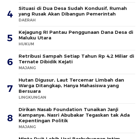
Situasi di Dua Desa Sudah Kondusif, Rumah
4
yang Rusak Akan Dibangun Pemerintah
DAERAH
Kejagung RI Pantau Penggunaan Dana Desa di
5
Maluku Utara
HUKUM
Retribusi Sampah Setiap Tahun Rp 4,2 Miliar di
6
Ternate Dibidik Kejati
MAJANG
Hutan Digusur, Laut Tercemar Limbah dan
Warga Ditangkap, Hanya Mahasiswa yang
7
Bersuara
LINGKUNGAN
Dirikan Nasab Foundation Tunaikan Janji
Kampanye, Nasri Abubakar Tegaskan tak Ada
8
Kepentingan Politik
MAJANG
Minta Duit Lebih Usai Berhubungan Intim,