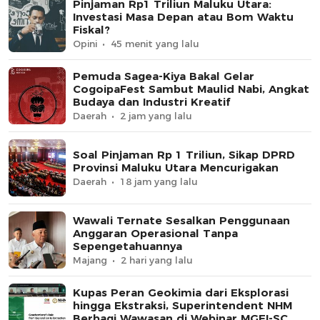
Pinjaman Rp1 Triliun Maluku Utara:
Investasi Masa Depan atau Bom Waktu
Fiskal?
Opini
45 menit yang lalu
Pemuda Sagea-Kiya Bakal Gelar
CogoipaFest Sambut Maulid Nabi, Angkat
Budaya dan Industri Kreatif
Daerah
2 jam yang lalu
Soal Pinjaman Rp 1 Triliun, Sikap DPRD
Provinsi Maluku Utara Mencurigakan
Daerah
18 jam yang lalu
Wawali Ternate Sesalkan Penggunaan
Anggaran Operasional Tanpa
Sepengetahuannya
Majang
2 hari yang lalu
Kupas Peran Geokimia dari Eksplorasi
hingga Ekstraksi, Superintendent NHM
Berbagi Wawasan di Webinar MGEI-SC