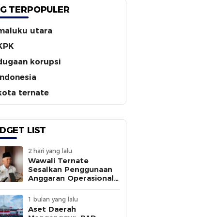
G TERPOPULER
maluku utara
KPK
dugaan korupsi
indonesia
kota ternate
DGET LIST
2 hari yang lalu
Wawali Ternate
Sesalkan Penggunaan
Anggaran Operasional
Tanpa
Sepengetahuannya
1 bulan yang lalu
Aset Daerah