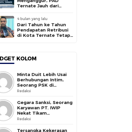
Menganggur, PAD
Ternate Jauh dari
Target
4 bulan yang lalu
Dari Tahun ke Tahun
Pendapatan Retribusi
di Kota Ternate Tetap
Rendah
DGET KOLOM
Minta Duit Lebih Usai
Berhubungan Intim,
Seorang PSK di
Halmahera Selatan
Redaksi
Tewas Ditusuk
Gegara Sanksi, Seorang
Karyawan PT. IWIP
Nekat Tikam
Pimpinannya
Redaksi
Tersangka Kekerasan