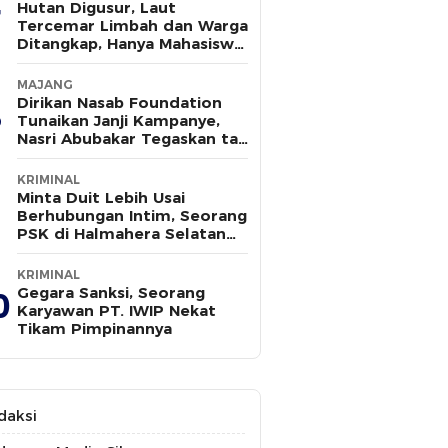
Hutan Digusur, Laut
Tercemar Limbah dan Warga
Ditangkap, Hanya Mahasiswa
yang Bersuara
MAJANG
Dirikan Nasab Foundation
Tunaikan Janji Kampanye,
Nasri Abubakar Tegaskan tak
Ada Kepentingan Politik
KRIMINAL
Minta Duit Lebih Usai
Berhubungan Intim, Seorang
PSK di Halmahera Selatan
Tewas Ditusuk
KRIMINAL
Gegara Sanksi, Seorang
0
Karyawan PT. IWIP Nekat
Tikam Pimpinannya
daksi