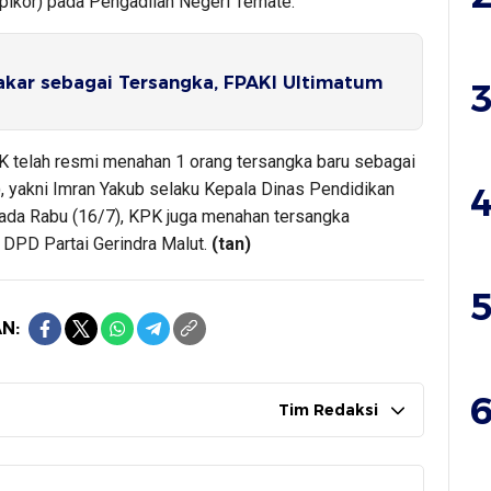
pikor) pada Pengadilan Negeri Ternate.
akar sebagai Tersangka, FPAKI Ultimatum
3
 telah resmi menahan 1 orang tersangka baru sebagai
, yakni Imran Yakub selaku Kepala Dinas Pendidikan
4
pada Rabu (16/7), KPK juga menahan tersangka
 DPD Partai Gerindra Malut.
(tan)
5
N:
6
Tim Redaksi