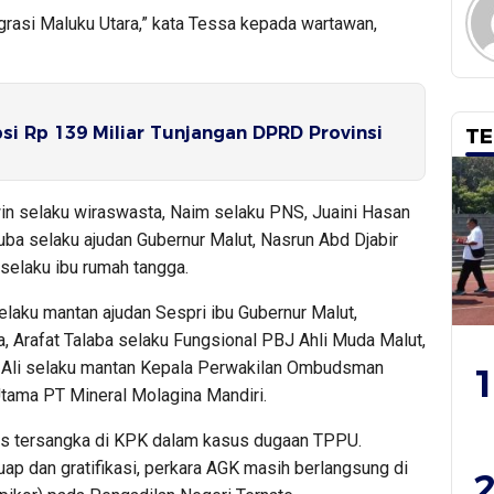
grasi Maluku Utara,” kata Tessa kepada wartawan,
i Rp 139 Miliar Tunjangan DPRD Provinsi
TE
win selaku wiraswasta, Naim selaku PNS, Juaini Hasan
ba selaku ajudan Gubernur Malut, Nasrun Abd Djabir
selaku ibu rumah tangga.
laku mantan ajudan Sespri ibu Gubernur Malut,
Arafat Talaba selaku Fungsional PBJ Ahli Muda Malut,
 Ali selaku mantan Kepala Perwakilan Ombudsman
1
Utama PT Mineral Molagina Mandiri.
us tersangka di KPK dalam kasus dugaan TPPU.
ap dan gratifikasi, perkara AGK masih berlangsung di
2