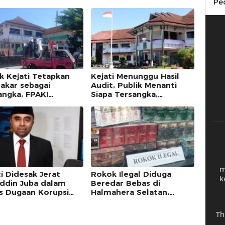
Pe
k Kejati Tetapkan
Kejati Menunggu Hasil
akar sebagai
Audit, Publik Menanti
angka, FPAKI
Siapa Tersangka,
matum Kajati dan
Abubakar dan Kuntu
Sudah Diperiksa
m
i Didesak Jerat
Rokok Ilegal Diduga
k
uddin Juba dalam
Beredar Bebas di
s Dugaan Korupsi
Halmahera Selatan,
aran Dispora Malut
Kapolda Malut Diminta
Bertindak
Th