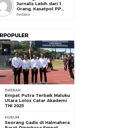
Jurnalis Lebih dari 1
Orang, Kasatpol PP
Ternate Masih Mangkir
Redaksi
RPOPULER
DAERAH
Empat Putra Terbaik Maluku
Utara Lolos Catar Akademi
TNI 2025
HUKUM
Seorang Gadis di Halmahera
Barat Diperkosa Empat