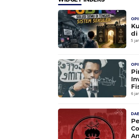
OPI
Ku
di
5 ja
OPI
Pi
In
Fi
6 ja
DA
Pe
Co
An