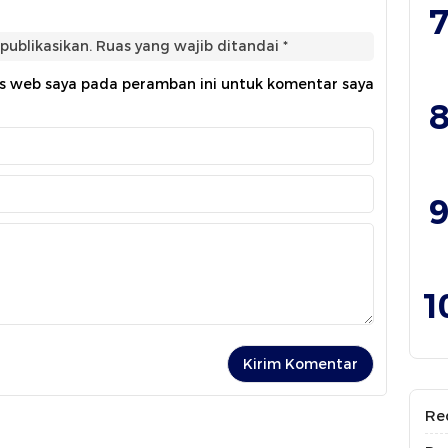
7
publikasikan.
Ruas yang wajib ditandai
*
us web saya pada peramban ini untuk komentar saya
8
9
1
Re