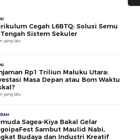
NI
rikulum Cegah L6BTQ: Solusi Semu
 Tengah Sistem Sekuler
m yang lalu
NI
njaman Rp1 Triliun Maluku Utara:
vestasi Masa Depan atau Bom Waktu
skal?
m yang lalu
ERAH
muda Sagea-Kiya Bakal Gelar
goipaFest Sambut Maulid Nabi,
gkat Budaya dan Industri Kreatif