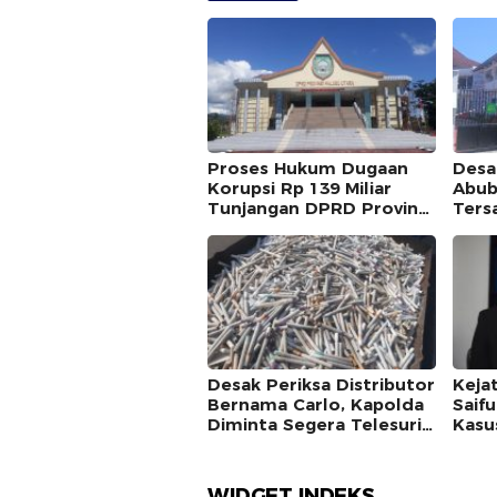
Proses Hukum Dugaan
Desa
Korupsi Rp 139 Miliar
Abub
Tunjangan DPRD Provinsi
Ters
Bakal Dihentikan ?
Ulti
BPK
Desak Periksa Distributor
Kejat
Bernama Carlo, Kapolda
Saif
Diminta Segera Telesuri
Kasu
Peredaran Rokok Ilegal
Angg
di Halsel
WIDGET INDEKS