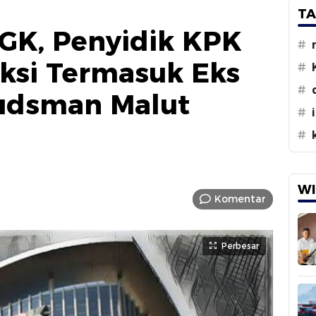
TA
GK, Penyidik KPK
#
aksi Termasuk Eks
#
#
udsman Malut
#
#
WI
Komentar
Perbesar