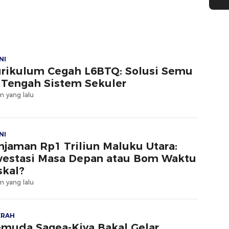
aran Dispora Malut
Kapolda Malut Diminta
Bertindak
NI
rikulum Cegah L6BTQ: Solusi Semu
 Tengah Sistem Sekuler
m yang lalu
NI
njaman Rp1 Triliun Maluku Utara:
vestasi Masa Depan atau Bom Waktu
skal?
m yang lalu
ERAH
muda Sagea-Kiya Bakal Gelar