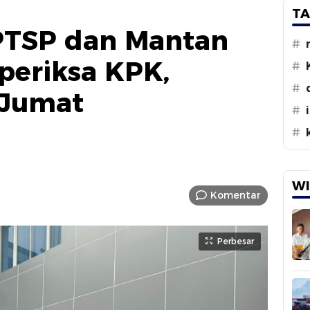
TA
TSP dan Mantan
#
periksa KPK,
#
#
 Jumat
#
#
WI
Komentar
Perbesar