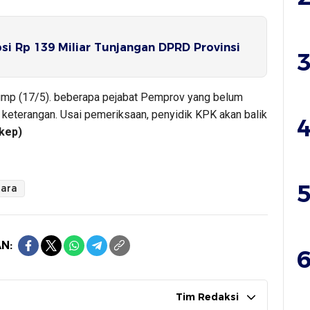
i Rp 139 Miliar Tunjangan DPRD Provinsi
3
Jump (17/5). beberapa pejabat Pemprov yang belum
i keterangan. Usai pemeriksaan, penyidik KPK akan balik
4
kep)
5
tara
N:
6
Tim Redaksi