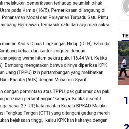
i melakukan pemeriksaan terhadap sejumlah pihak
Utara pada Kamis (16/5). Pemeriksaan dilangsung di
as Penanaman Modal dan Pelayanan Terpadu Satu Pintu
Bambang Hermawan, termasuk satu dari sejumlah saksi
TE
 mantan Kadis Dinas Lingkungan Hidup (DLH), Fahrudin
ambang keluar dari kantor imigrasi dengan
ana pajang warna hitam sekira pukul 16.44 WIt. Ketika
), Bambang mengatakan bahwa dirinya diperiksa KPK
ian Uang (TPPU) izin pertambangan yang melibatkan
 Gani Kasuba (AGK) dengan Muhaimin Syarif.
an dengan permintaan atas TPPU, pak gubernur dan pak
1
n perizinan pertambangan.”katanya. Ketika disentil
 juga sasar 27 IUP, kata mantan Kepala BPKAD Maluku
erasi Tangkap Tangan (OTT) yang ditangani gedung merah
 Itukan kejaksaan tinggi, kalau KPK kan kaitanya dengan
2