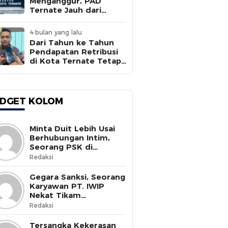
Menganggur, PAD
Ternate Jauh dari
Target
4 bulan yang lalu
Dari Tahun ke Tahun
Pendapatan Retribusi
di Kota Ternate Tetap
Rendah
DGET KOLOM
Minta Duit Lebih Usai
Berhubungan Intim,
Seorang PSK di
Halmahera Selatan
Redaksi
Tewas Ditusuk
Gegara Sanksi, Seorang
Karyawan PT. IWIP
Nekat Tikam
Pimpinannya
Redaksi
Tersangka Kekerasan