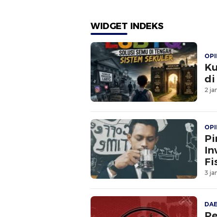
Peredaran Rokok Ilegal
Angg
di Halsel
WIDGET INDEKS
OPI
Ku
di
2 ja
OPI
Pi
In
Fi
3 ja
DA
Pe