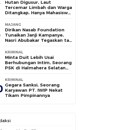
Hutan Digusur, Laut
Tercemar Limbah dan Warga
Ditangkap, Hanya Mahasiswa
yang Bersuara
MAJANG
Dirikan Nasab Foundation
Tunaikan Janji Kampanye,
Nasri Abubakar Tegaskan tak
Ada Kepentingan Politik
KRIMINAL
Minta Duit Lebih Usai
Berhubungan Intim, Seorang
PSK di Halmahera Selatan
Tewas Ditusuk
KRIMINAL
Gegara Sanksi, Seorang
0
Karyawan PT. IWIP Nekat
Tikam Pimpinannya
daksi