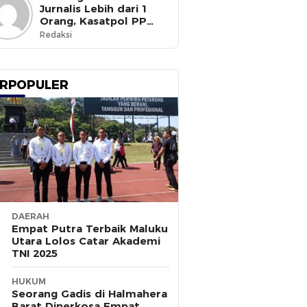
Jurnalis Lebih dari 1
Orang, Kasatpol PP
Ternate Masih Mangkir
Redaksi
RPOPULER
DAERAH
Empat Putra Terbaik Maluku
Utara Lolos Catar Akademi
TNI 2025
HUKUM
Seorang Gadis di Halmahera
Barat Diperkosa Empat