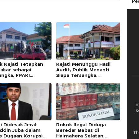
Pe
k Kejati Tetapkan
Kejati Menunggu Hasil
akar sebagai
Audit, Publik Menanti
angka, FPAKI
Siapa Tersangka,
matum Kajati dan
Abubakar dan Kuntu
Sudah Diperiksa
m
k
i Didesak Jerat
Rokok Ilegal Diduga
uddin Juba dalam
Beredar Bebas di
Th
s Dugaan Korupsi
Halmahera Selatan,