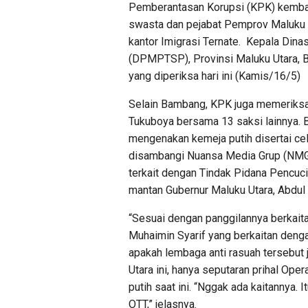
Pemberantasan Korupsi (KPK) kembal
swasta dan pejabat Pemprov Maluku 
kantor Imigrasi Ternate. Kepala Din
(DPMPTSP), Provinsi Maluku Utara, 
yang diperiksa hari ini (Kamis/16/5)
Selain Bambang, KPK juga memeriksa
Tukuboya bersama 13 saksi lainnya. B
mengenakan kemeja putih disertai cel
disambangi Nuansa Media Grup (NMG
terkait dengan Tindak Pidana Pencuc
mantan Gubernur Maluku Utara, Abdul
“Sesuai dengan panggilannya berkait
Muhaimin Syarif yang berkaitan denga
apakah lembaga anti rasuah tersebut
Utara ini, hanya seputaran prihal Op
putih saat ini. “Nggak ada kaitannya.
OTT,” jelasnya.