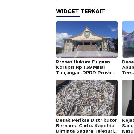
WIDGET TERKAIT
Proses Hukum Dugaan
Desa
Korupsi Rp 139 Miliar
Abub
Tunjangan DPRD Provinsi
Ters
Bakal Dihentikan ?
Ulti
BPK
Desak Periksa Distributor
Kejat
Bernama Carlo, Kapolda
Saif
Diminta Segera Telesuri
Kasu