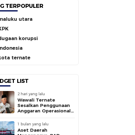
G TERPOPULER
maluku utara
KPK
dugaan korupsi
indonesia
kota ternate
DGET LIST
2 hari yang lalu
Wawali Ternate
Sesalkan Penggunaan
Anggaran Operasional
Tanpa
Sepengetahuannya
1 bulan yang lalu
Aset Daerah