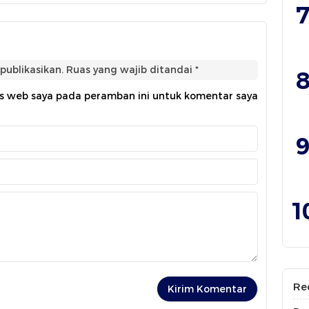
7
publikasikan.
Ruas yang wajib ditandai
*
8
us web saya pada peramban ini untuk komentar saya
9
1
Re