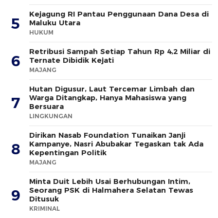
Kejagung RI Pantau Penggunaan Dana Desa di
5
Maluku Utara
HUKUM
Retribusi Sampah Setiap Tahun Rp 4,2 Miliar di
6
Ternate Dibidik Kejati
MAJANG
Hutan Digusur, Laut Tercemar Limbah dan
Warga Ditangkap, Hanya Mahasiswa yang
7
Bersuara
LINGKUNGAN
Dirikan Nasab Foundation Tunaikan Janji
Kampanye, Nasri Abubakar Tegaskan tak Ada
8
Kepentingan Politik
MAJANG
Minta Duit Lebih Usai Berhubungan Intim,
Seorang PSK di Halmahera Selatan Tewas
9
Ditusuk
KRIMINAL