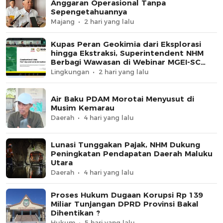
Anggaran Operasional Tanpa
Sepengetahuannya
Majang
2 hari yang lalu
Kupas Peran Geokimia dari Eksplorasi
hingga Ekstraksi, Superintendent NHM
Berbagi Wawasan di Webinar MGEI-SC
UNG
Lingkungan
2 hari yang lalu
Air Baku PDAM Morotai Menyusut di
Musim Kemarau
Daerah
4 hari yang lalu
Lunasi Tunggakan Pajak, NHM Dukung
Peningkatan Pendapatan Daerah Maluku
Utara
Daerah
4 hari yang lalu
Proses Hukum Dugaan Korupsi Rp 139
Miliar Tunjangan DPRD Provinsi Bakal
Dihentikan ?
Hukum
5 hari yang lalu