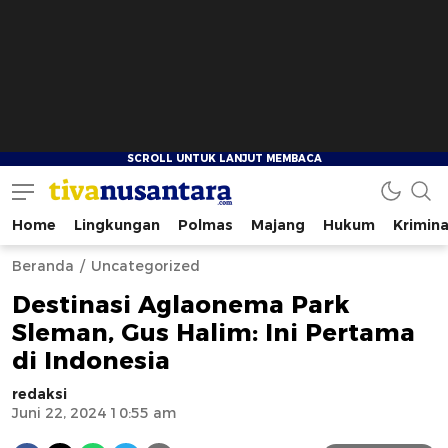
Home
Lingkungan
Polmas
Majang
Hukum
Krimina
tivanusantara.com
Berita Nusantara
Beranda
Uncategorized
Destinasi Aglaonema Park
Sleman, Gus Halim: Ini Pertama
di Indonesia
redaksi
Juni 22, 2024 10:55 am