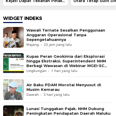
Kejati Dapat Tekanan Pihak
Utara Tetap Sulit Di
Luar
WIDGET INDEKS
Wawali Ternate Sesalkan Penggunaan
Anggaran Operasional Tanpa
Sepengetahuannya
Majang
23 jam yang lalu
Kupas Peran Geokimia dari Eksplorasi
hingga Ekstraksi, Superintendent NHM
Berbagi Wawasan di Webinar MGEI-SC
UNG
Lingkungan
1 hari yang lalu
Air Baku PDAM Morotai Menyusut di
Musim Kemarau
Daerah
3 hari yang lalu
Lunasi Tunggakan Pajak, NHM Dukung
Peningkatan Pendapatan Daerah Maluku