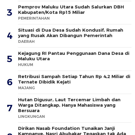
Pemprov Maluku Utara Sudah Salurkan DBH
3
Kabupaten/Kota Rp15 Miliar
PEMERINTAHAN
Situasi di Dua Desa Sudah Kondusif, Rumah
4
yang Rusak Akan Dibangun Pemerintah
DAERAH
Kejagung RI Pantau Penggunaan Dana Desa di
5
Maluku Utara
HUKUM
Retribusi Sampah Setiap Tahun Rp 4,2 Miliar di
6
Ternate Dibidik Kejati
MAJANG
Hutan Digusur, Laut Tercemar Limbah dan
Warga Ditangkap, Hanya Mahasiswa yang
7
Bersuara
LINGKUNGAN
Dirikan Nasab Foundation Tunaikan Janji
Kampanye, Nasri Abubakar Tegaskan tak Ada