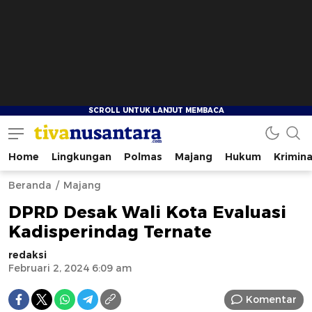
Home
Lingkungan
Polmas
Majang
Hukum
Krimina
tivanusantara.com
Berita Nusantara
Beranda
Majang
DPRD Desak Wali Kota Evaluasi
Kadisperindag Ternate
redaksi
Februari 2, 2024 6:09 am
Komentar