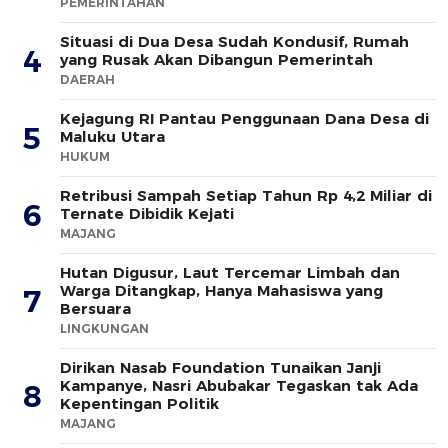
PEMERINTAHAN
Situasi di Dua Desa Sudah Kondusif, Rumah
4
yang Rusak Akan Dibangun Pemerintah
DAERAH
Kejagung RI Pantau Penggunaan Dana Desa di
5
Maluku Utara
HUKUM
Retribusi Sampah Setiap Tahun Rp 4,2 Miliar di
6
Ternate Dibidik Kejati
MAJANG
Hutan Digusur, Laut Tercemar Limbah dan
Warga Ditangkap, Hanya Mahasiswa yang
7
Bersuara
LINGKUNGAN
Dirikan Nasab Foundation Tunaikan Janji
Kampanye, Nasri Abubakar Tegaskan tak Ada
8
Kepentingan Politik
MAJANG