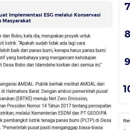
7
at Implementasi ESG melalui Konservasi
 Masyarakat
8
dan Bobo, kata dia, merupakan proyek untuk
 listrik. “Apakah sudah tidak ada lagi cara
h lebih baik dari panas bumi, kenapa harus panas bumi
atif yang berbahaya yang mengancam kehidupan
9
at Desa Bobo dan Idamdehe korban dari semua ini,”
mengenai AMDAL. Publik berhak melihat AMDAL dari
1
i di Halmahera Barat. Dengan ambisi pemerintah pusat
rbarukan (EBTKE) menuju Net Zero Emission,
ran Presiden Nomor 14 Tahun 2017 tentang percepatan
listrikan, melalui Kementerian ESDM dan PT GEODIPA
k pembangkit listrik tenaga panas bumi (PLTP) di Desa
Re
. “Pemerintah pusat pasti menganggap biasa-biasa