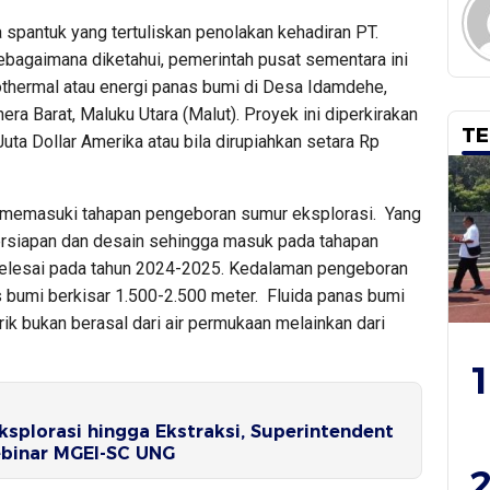
pantuk yang tertuliskan penolakan kehadiran PT.
bagaimana diketahui, pemerintah pusat sementara ini
hermal atau energi panas bumi di Desa Idamdehe,
ra Barat, Maluku Utara (Malut). Proyek ini diperkirakan
TE
a Dollar Amerika atau bila dirupiahkan setara Rp
 memasuki tahapan pengeboran sumur eksplorasi. Yang
persiapan dan desain sehingga masuk pada tahapan
elesai pada tahun 2024-2025. Kedalaman pengeboran
s bumi berkisar 1.500-2.500 meter. Fluida panas bumi
ik bukan berasal dari air permukaan melainkan dari
1
ksplorasi hingga Ekstraksi, Superintendent
binar MGEI-SC UNG
2