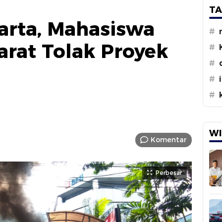
TA
karta, Mahasiswa
#
rat Tolak Proyek
#
#
#
#
WI
Komentar
Perbesar