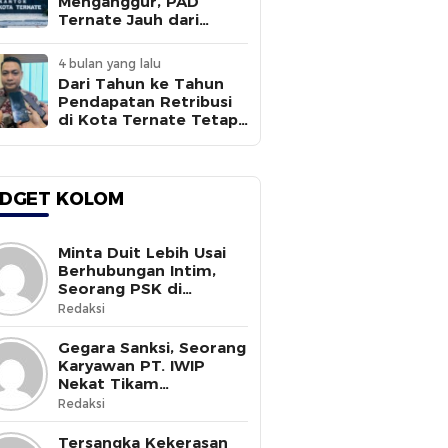
Menganggur, PAD
Ternate Jauh dari
Target
4 bulan yang lalu
Dari Tahun ke Tahun
Pendapatan Retribusi
di Kota Ternate Tetap
Rendah
DGET KOLOM
Minta Duit Lebih Usai
Berhubungan Intim,
Seorang PSK di
Halmahera Selatan
Redaksi
Tewas Ditusuk
Gegara Sanksi, Seorang
Karyawan PT. IWIP
Nekat Tikam
Pimpinannya
Redaksi
Tersangka Kekerasan