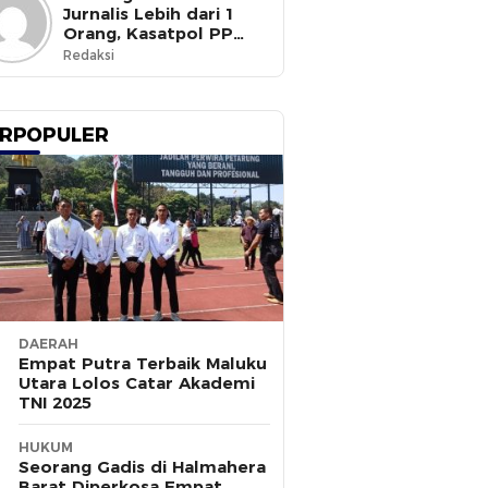
Jurnalis Lebih dari 1
Orang, Kasatpol PP
Ternate Masih Mangkir
Redaksi
RPOPULER
DAERAH
Empat Putra Terbaik Maluku
Utara Lolos Catar Akademi
TNI 2025
HUKUM
Seorang Gadis di Halmahera
Barat Diperkosa Empat