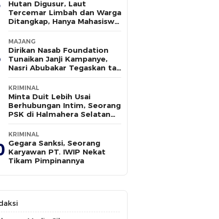
Hutan Digusur, Laut
Tercemar Limbah dan Warga
Ditangkap, Hanya Mahasiswa
yang Bersuara
MAJANG
Dirikan Nasab Foundation
Tunaikan Janji Kampanye,
Nasri Abubakar Tegaskan tak
Ada Kepentingan Politik
KRIMINAL
Minta Duit Lebih Usai
Berhubungan Intim, Seorang
PSK di Halmahera Selatan
Tewas Ditusuk
KRIMINAL
Gegara Sanksi, Seorang
0
Karyawan PT. IWIP Nekat
Tikam Pimpinannya
daksi