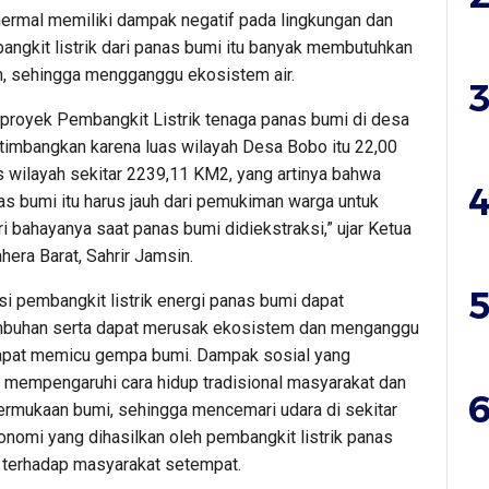
ermal memiliki dampak negatif pada lingkungan dan
angkit listrik dari panas bumi itu banyak membutuhkan
in, sehingga mengganggu ekosistem air.
3
proyek Pembangkit Listrik tenaga panas bumi di desa
imbangkan karena luas wilayah Desa Bobo itu 22,00
wilayah sekitar 2239,11 KM2, yang artinya bahwa
4
as bumi itu harus jauh dari pemukiman warga untuk
 bahayanya saat panas bumi didiekstraksi,” ujar Ketua
ra Barat, Sahrir Jamsin.
5
si pembangkit listrik energi panas bumi dapat
umbuhan serta dapat merusak ekosistem dan menganggu
apat memicu gempa bumi. Dampak sosial yang
mempengaruhi cara hidup tradisional masyarakat dan
6
rmukaan bumi, sehingga mencemari udara di sekitar
konomi yang dihasilkan oleh pembangkit listrik panas
il terhadap masyarakat setempat.