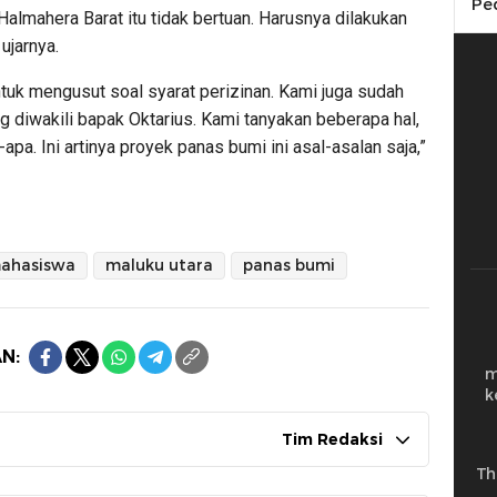
Pe
almahera Barat itu tidak bertuan. Harusnya dilakukan
ujarnya.
tuk mengusut soal syarat perizinan. Kami juga sudah
g diwakili bapak Oktarius. Kami tanyakan beberapa hal,
apa. Ini artinya proyek panas bumi ini asal-asalan saja,”
ahasiswa
maluku utara
panas bumi
N:
m
k
Tim Redaksi
Th