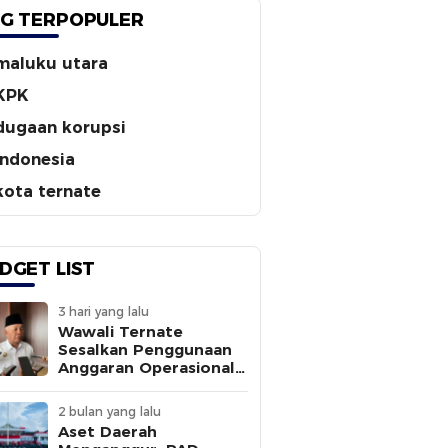
G TERPOPULER
maluku utara
KPK
dugaan korupsi
indonesia
kota ternate
DGET LIST
3 hari yang lalu
Wawali Ternate
Sesalkan Penggunaan
Anggaran Operasional
Tanpa
Sepengetahuannya
2 bulan yang lalu
Aset Daerah