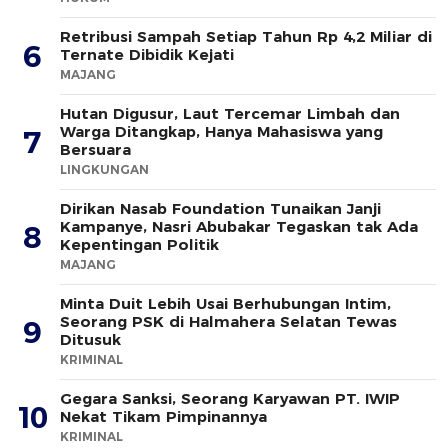
Retribusi Sampah Setiap Tahun Rp 4,2 Miliar di
6
Ternate Dibidik Kejati
MAJANG
Hutan Digusur, Laut Tercemar Limbah dan
Warga Ditangkap, Hanya Mahasiswa yang
7
Bersuara
LINGKUNGAN
Dirikan Nasab Foundation Tunaikan Janji
Kampanye, Nasri Abubakar Tegaskan tak Ada
8
Kepentingan Politik
MAJANG
Minta Duit Lebih Usai Berhubungan Intim,
Seorang PSK di Halmahera Selatan Tewas
9
Ditusuk
KRIMINAL
Gegara Sanksi, Seorang Karyawan PT. IWIP
10
Nekat Tikam Pimpinannya
KRIMINAL