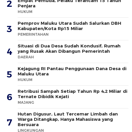
Empat Pemuda, Pelaku Terancam 15 Tahun
2
Penjara
HUKUM
Pemprov Maluku Utara Sudah Salurkan DBH
3
Kabupaten/Kota Rp15 Miliar
PEMERINTAHAN
Situasi di Dua Desa Sudah Kondusif, Rumah
4
yang Rusak Akan Dibangun Pemerintah
DAERAH
Kejagung RI Pantau Penggunaan Dana Desa di
5
Maluku Utara
HUKUM
Retribusi Sampah Setiap Tahun Rp 4,2 Miliar di
6
Ternate Dibidik Kejati
MAJANG
Hutan Digusur, Laut Tercemar Limbah dan
Warga Ditangkap, Hanya Mahasiswa yang
7
Bersuara
LINGKUNGAN