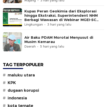
Majang
3 hari yang lalu
Kupas Peran Geokimia dari Eksplorasi
hingga Ekstraksi, Superintendent NHM
Berbagi Wawasan di Webinar MGEI-SC
UNG
Lingkungan
3 hari yang lalu
Air Baku PDAM Morotai Menyusut di
Musim Kemarau
Daerah
5 hari yang lalu
TAG TERPOPULER
#
maluku utara
#
KPK
#
dugaan korupsi
#
indonesia
#
kota ternate