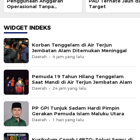
Penggunaan Anggaran
PAD Ternate Jauh da
Operasional Tanpa
Target
Sepengetahuannya
WIDGET INDEKS
Korban Tenggelam di Air Terjun
Jembatan Alam Ditemukan Meninggal
Daerah
4 jam yang lalu
Pemuda 19 Tahun Hilang Tenggelam
Saat Mandi di Air Terjun Jembatan Alam
Daerah
24 jam yang lalu
PP GPI Tunjuk Sadam Hardi Pimpin
Gerakan Pemuda Islam Maluku Utara
Daerah
1 hari yang lalu
Kurikulum Cegah L6BTQ: Solusi Semu di