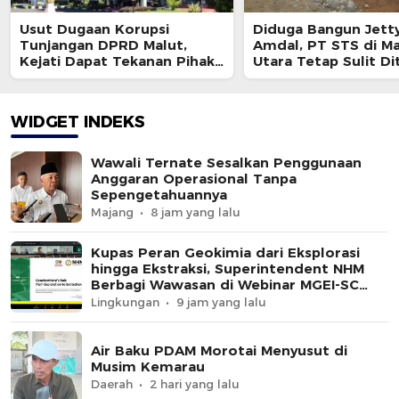
Usut Dugaan Korupsi
Diduga Bangun Jett
Tunjangan DPRD Malut,
Amdal, PT STS di M
Kejati Dapat Tekanan Pihak
Utara Tetap Sulit Di
Luar
WIDGET INDEKS
Wawali Ternate Sesalkan Penggunaan
Anggaran Operasional Tanpa
Sepengetahuannya
Majang
8 jam yang lalu
Kupas Peran Geokimia dari Eksplorasi
hingga Ekstraksi, Superintendent NHM
Berbagi Wawasan di Webinar MGEI-SC
UNG
Lingkungan
9 jam yang lalu
Air Baku PDAM Morotai Menyusut di
Musim Kemarau
Daerah
2 hari yang lalu