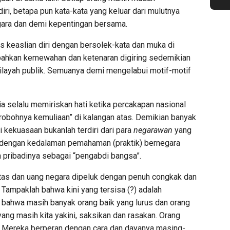
i, betapa pun kata-kata yang keluar dari mulutnya
gara dan demi kepentingan bersama.
 keaslian diri dengan bersolek-kata dan muka di
ng bahkan kemewahan dan ketenaran digiring sedemikian
wilayah publik. Semuanya demi mengelabui motif-motif
 selalu memiriskan hati ketika percakapan nasional
“robohnya kemuliaan” di kalangan atas. Demikian banyak
i kekuasaan bukanlah terdiri dari para
negarawan
yang
i, dengan kedalaman pemahaman (praktik) bernegara
pribadinya sebagai “pengabdi bangsa”.
tas dan uang negara dipeluk dengan penuh congkak dan
 Tampaklah bahwa kini yang tersisa (?) adalah
bahwa masih banyak orang baik yang lurus dan orang
h yang masih kita yakini, saksikan dan rasakan. Orang
t. Mereka berperan dengan cara dan dayanya masing-