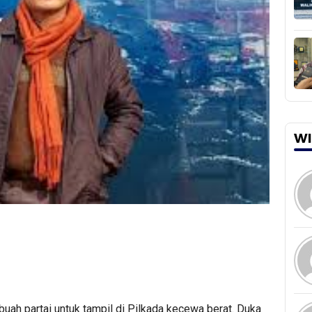
WI
ebuah partai untuk tampil di Pilkada kecewa berat. Duka