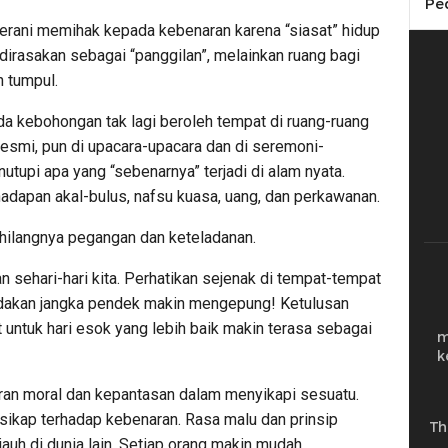
Pe
berani memihak kepada kebenaran karena “siasat” hidup
irasakan sebagai “panggilan”, melainkan ruang bagi
h tumpul.
da kebohongan tak lagi beroleh tempat di ruang-ruang
resmi, pun di upacara-upacara dan di seremoni-
tupi apa yang “sebenarnya” terjadi di alam nyata.
hadapan akal-bulus, nafsu kuasa, uang, dan perkawanan.
 hilangnya pegangan dan keteladanan.
n sehari-hari kita. Perhatikan sejenak di tempat-tempat
tindakan jangka pendek makin mengepung! Ketulusan
 untuk hari esok yang lebih baik makin terasa sebagai
m
k
kuran moral dan kepantasan dalam menyikapi sesuatu.
sikap terhadap kebenaran. Rasa malu dan prinsip
Th
jauh di dunia lain. Setiap orang makin mudah