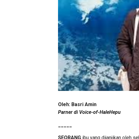
Oleh: Basri Amin
P
arner di Voice-of-HaleHepu
_____
SEORANG
ibu yang dijanjikan oleh s