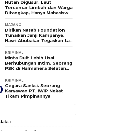
Hutan Digusur, Laut
Tercemar Limbah dan Warga
Ditangkap, Hanya Mahasiswa
yang Bersuara
MAJANG
Dirikan Nasab Foundation
Tunaikan Janji Kampanye,
Nasri Abubakar Tegaskan tak
Ada Kepentingan Politik
KRIMINAL
Minta Duit Lebih Usai
Berhubungan Intim, Seorang
PSK di Halmahera Selatan
Tewas Ditusuk
KRIMINAL
Gegara Sanksi, Seorang
0
Karyawan PT. IWIP Nekat
Tikam Pimpinannya
daksi