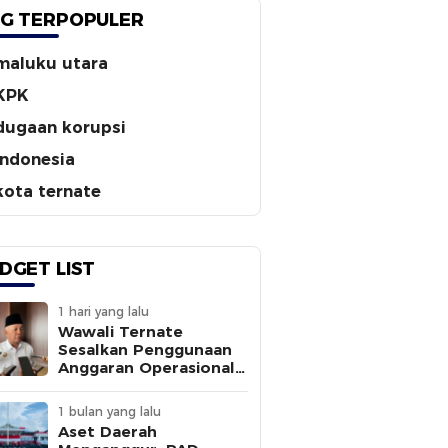
G TERPOPULER
maluku utara
KPK
dugaan korupsi
indonesia
kota ternate
DGET LIST
1 hari yang lalu
Wawali Ternate
Sesalkan Penggunaan
Anggaran Operasional
Tanpa
Sepengetahuannya
1 bulan yang lalu
Aset Daerah