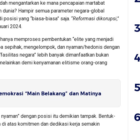
 sudah mengantarkan ke mana pencapaian martabat
n dunia? Hampir semua parameter negara-global
 posisi yang “biasa-biasa” saja. “
Reformasi dikorupsi
,”
3
uari 2024.
an hanya memproses pembentukan “elite yang menjadi
ba sepihak, mengelompok, dan nyaman/hedonis dengan
4
 “fasilitas negara” lebih banyak dimanfaatkan bukan
 melainkan demi kenyamanan elitisme orang-orang
5
emokrasi “Main Belakang” dan Matinya
6
ri nyaman” dengan posisi itu demikian tampak. Bentuk-
 di atas komitmen dan dedikasi kerja semakin