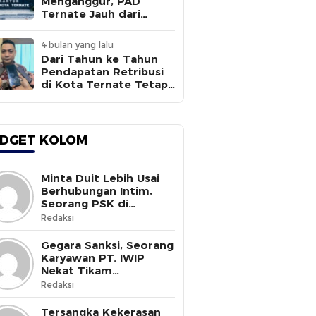
Menganggur, PAD
Ternate Jauh dari
Target
4 bulan yang lalu
Dari Tahun ke Tahun
Pendapatan Retribusi
di Kota Ternate Tetap
Rendah
DGET KOLOM
Minta Duit Lebih Usai
Berhubungan Intim,
Seorang PSK di
Halmahera Selatan
Redaksi
Tewas Ditusuk
Gegara Sanksi, Seorang
Karyawan PT. IWIP
Nekat Tikam
Pimpinannya
Redaksi
Tersangka Kekerasan