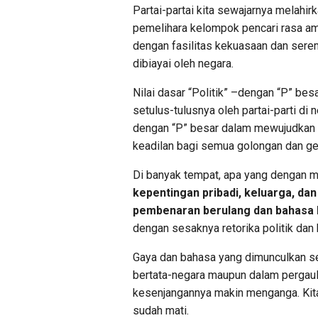
Partai-partai kita sewajarnya melahi
pemelihara kelompok pencari rasa a
dengan fasilitas kekuasaan dan seremo
dibiayai oleh negara.
Nilai dasar “Politik” –dengan “P” be
setulus-tulusnya oleh partai-parti di
dengan “P” besar dalam mewujudkan
keadilan bagi semua golongan dan ge
Di banyak tempat, apa yang dengan mu
k
epentingan pribadi
, keluarga,
dan
pembenaran berulang dan bahasa 
dengan sesaknya retorika politik dan 
Gaya dan bahasa yang dimunculkan seti
bertata-negara maupun dalam pergaula
kesenjangannya makin menganga. Kita
sudah mati.