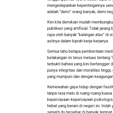
mengedepankan kepentingannya sendir
adalah “demi” orang banyak, demi ne
Kini kita demikian mudah membungkus
publikasi yang artifisial. Tidak jara
rupa oleh banyak “kalangan atas” di 
aslinya dalam kiprah kerja-kerjanya.
Semua tahu betapa pemberitaan media
belakangan ini terus meluas tentang 
terbukti bahwa yang kini bertengger d
punya integritas dan moralitas tingg
yang mumpuni dan dengan keagungan 
Kemewahan gaya hidup dengan fasili
tanpa rasa malu di ruang-ruang kuasa.
kepercayaan-kepercayaan psikologis 
hebat yang berani di negeri ini. Inila
seperti itu tersebar di banyak tempa