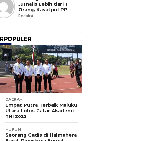
Jurnalis Lebih dari 1
Orang, Kasatpol PP
Ternate Masih Mangkir
Redaksi
RPOPULER
DAERAH
Empat Putra Terbaik Maluku
Utara Lolos Catar Akademi
TNI 2025
HUKUM
Seorang Gadis di Halmahera
Barat Diperkosa Empat