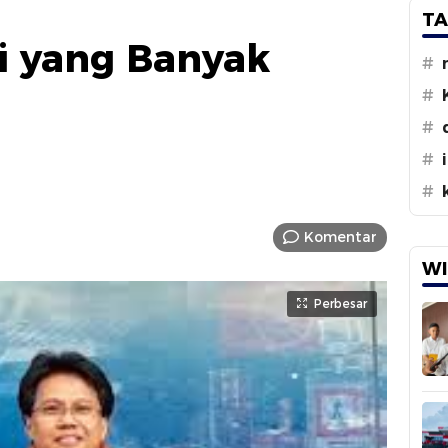
TA
i yang Banyak
#
#
#
#
#
Komentar
WI
Perbesar