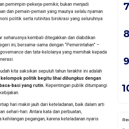
7
rkan pemimpin-pekerja-pemikir, bukan menjadi
man dan pemain-pemain yang maunya selalu nyaman
ni politik serta rutinitas birokrasi yang seluruhnya
8
sar seharusnya kembali ditegakkan dan diabdikan
 negeri ini, bersama-sama dengan “Pemerintahan” –
governance
dan tata-kelolanya yang memihak kepada
9
nerasi.
dah kita saksikan sepuluh tahun terakhir ini adalah
 kelompok
politik
begitu lihai
dibungkus
dengan
1
basa-basi
yang rutin
.
Kepentingan publik ditumpangi
kebijakan.
ap hari makin jauh dari keteladanan, baik dalam arti
n sehari-hari. Antara kata dan perbuatan,
 kehilangan pegangan, karena keteladanan nyaris
Re