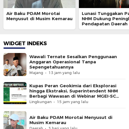
Air Baku PDAM Morotai
Lunasi Tunggakan Pa
Menyusut di Musim Kemarau
NHM Dukung Pening
Pendapatan Daerah
Utara
WIDGET INDEKS
Wawali Ternate Sesalkan Penggunaan
Anggaran Operasional Tanpa
Sepengetahuannya
Majang
13 jam yang lalu
Kupas Peran Geokimia dari Eksplorasi
hingga Ekstraksi, Superintendent NHM
Berbagi Wawasan di Webinar MGEI-SC
UNG
Lingkungan
15 jam yang lalu
Air Baku PDAM Morotai Menyusut di
Musim Kemarau
Daerah
3 hari yang lalu