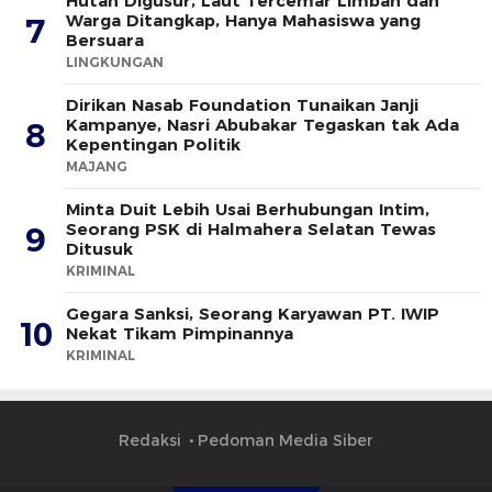
Hutan Digusur, Laut Tercemar Limbah dan
Warga Ditangkap, Hanya Mahasiswa yang
7
Bersuara
LINGKUNGAN
Dirikan Nasab Foundation Tunaikan Janji
Kampanye, Nasri Abubakar Tegaskan tak Ada
8
Kepentingan Politik
MAJANG
Minta Duit Lebih Usai Berhubungan Intim,
Seorang PSK di Halmahera Selatan Tewas
9
Ditusuk
KRIMINAL
Gegara Sanksi, Seorang Karyawan PT. IWIP
10
Nekat Tikam Pimpinannya
KRIMINAL
Redaksi
Pedoman Media Siber