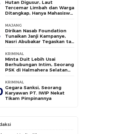
Hutan Digusur, Laut
Tercemar Limbah dan Warga
Ditangkap, Hanya Mahasiswa
yang Bersuara
MAJANG
Dirikan Nasab Foundation
Tunaikan Janji Kampanye,
Nasri Abubakar Tegaskan tak
Ada Kepentingan Politik
KRIMINAL
Minta Duit Lebih Usai
Berhubungan Intim, Seorang
PSK di Halmahera Selatan
Tewas Ditusuk
KRIMINAL
Gegara Sanksi, Seorang
0
Karyawan PT. IWIP Nekat
Tikam Pimpinannya
daksi