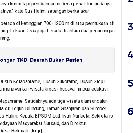
anya kurus tapi pembangunan desa pesat. Ini tandanya
tnya,” kata Gus Halim setengah berkelakar.
berada di ketinggian 700-1200 m di atas permukaan air
3
rang. Lokasi Desa juga berada di antara dua pegunungan
rang.
4
ongan TKD: Daerah Bukan Pasien
5
u, Dusun Ketapanrame, Dusun Sukorame, Dusun Slepi.
ga menawarkan wisata kreasi, budaya, hingga edukasi.
tapanrame. Setidaknya ada tiga wisata alam andalan
6
ta Air Terjun Dlundung, Taman Ghanjaran dan Sumber
s Halim, Kepala BPSDM Luthfiyah Nurlaela, Sekretaris
ayaan Masyarakat Nursaid, dan Direktur
Desa Helmiati.
(kep)