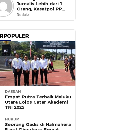
Jurnalis Lebih dari 1
Orang, Kasatpol PP
Ternate Masih Mangkir
Redaksi
RPOPULER
DAERAH
Empat Putra Terbaik Maluku
Utara Lolos Catar Akademi
TNI 2025
HUKUM
Seorang Gadis di Halmahera
Barat Diperkosa Empat