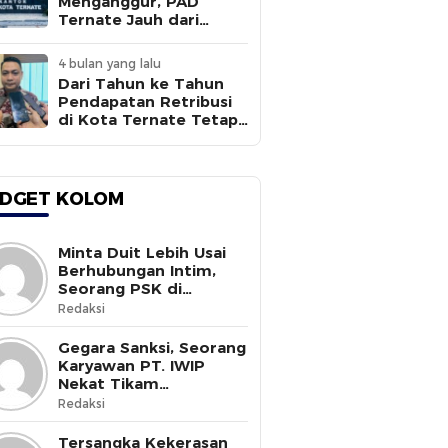
Menganggur, PAD
Ternate Jauh dari
Target
4 bulan yang lalu
Dari Tahun ke Tahun
Pendapatan Retribusi
di Kota Ternate Tetap
Rendah
DGET KOLOM
Minta Duit Lebih Usai
Berhubungan Intim,
Seorang PSK di
Halmahera Selatan
Redaksi
Tewas Ditusuk
Gegara Sanksi, Seorang
Karyawan PT. IWIP
Nekat Tikam
Pimpinannya
Redaksi
Tersangka Kekerasan