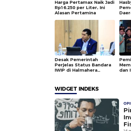
Harga Pertamax Naik Jadi
Hasb
Rp16.250 per Liter, Ini
Pemo
Alasan Pertamina
Daer
Peme
Desak Pemerintah
Pemi
Perjelas Status Bandara
Memb
IWIP di Halmahera
dan I
Tengah
WIDGET INDEKS
OPI
Pi
In
Fi
16 m