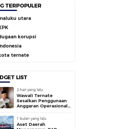
G TERPOPULER
maluku utara
KPK
dugaan korupsi
indonesia
kota ternate
DGET LIST
2 hari yang lalu
Wawali Ternate
Sesalkan Penggunaan
Anggaran Operasional
Tanpa
Sepengetahuannya
1 bulan yang lalu
Aset Daerah