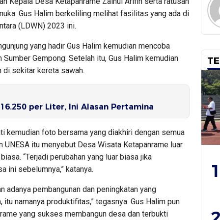
 Kepala Desa Ketapanrame Zainul Arifin serta ratusan
ka. Gus Halim berkeliling melihat fasilitas yang ada di
ara (LDWN) 2023 ini.
ngunjung yang hadir Gus Halim kemudian mencoba
h Sumber Gempong. Setelah itu, Gus Halim kemudian
TE
di sekitar kereta sawah.
6.250 per Liter, Ini Alasan Pertamina
ti kemudian foto bersama yang diakhiri dengan semua
an UNESA itu menyebut Desa Wisata Ketapanrame luar
iasa. “Terjadi perubahan yang luar biasa jika
1
a ini sebelumnya,” katanya.
ngan adanya pembangunan dan peningkatan yang
n, itu namanya produktifitas,” tegasnya. Gus Halim pun
2
rame yang sukses membangun desa dan terbukti