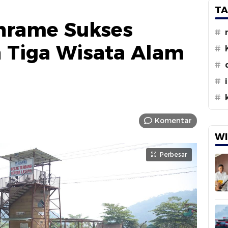
TA
nrame Sukses
#
Tiga Wisata Alam
#
#
#
#
Komentar
WI
Perbesar