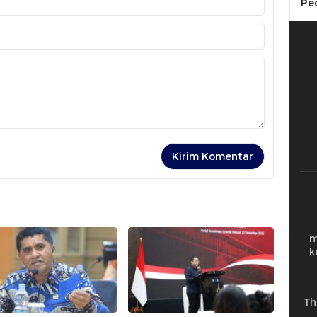
Pe
m
k
Th