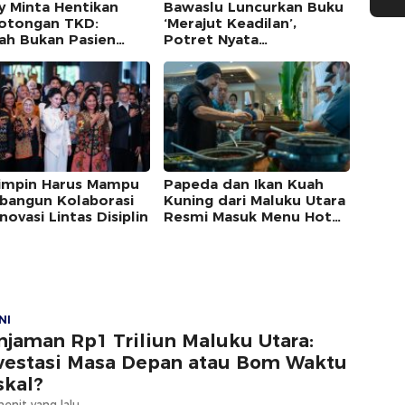
y Minta Hentikan
Bawaslu Luncurkan Buku
tongan TKD:
‘Merajut Keadilan’,
ah Bukan Pasien
Potret Nyata
rintah Pusat
Penanganan Pelanggaran
Pilkada
mpin Harus Mampu
Papeda dan Ikan Kuah
angun Kolaborasi
Kuning dari Maluku Utara
novasi Lintas Disiplin
Resmi Masuk Menu Hotel
Tentrem Semarang
NI
njaman Rp1 Triliun Maluku Utara:
vestasi Masa Depan atau Bom Waktu
skal?
enit yang lalu