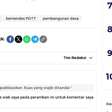
7
kemendes PDTT
pembangunan desa
8
N:
9
Tim Redaksi
1
publikasikan.
Ruas yang wajib ditandai
*
us web saya pada peramban ini untuk komentar saya
Re