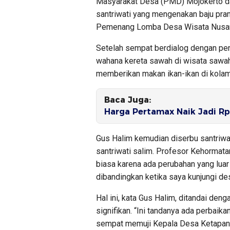
Masyarakat Desa (PMD) Mojokerto dan
santriwati yang mengenakan baju pramu
Pemenang Lomba Desa Wisata Nusant
Setelah sempat berdialog dengan pe
wahana kereta sawah di wisata sawa
memberikan makan ikan-ikan di kolam 
Baca Juga:
Harga Pertamax Naik Jadi Rp1
Gus Halim kemudian diserbu santriwa
santriwati salim. Profesor Kehormat
biasa karena ada perubahan yang luar b
dibandingkan ketika saya kunjungi des
Hal ini, kata Gus Halim, ditandai de
signifikan. “Ini tandanya ada perbaika
sempat memuji Kepala Desa Ketapan