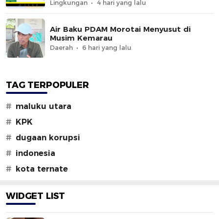
UNG
Lingkungan
4 hari yang lalu
Air Baku PDAM Morotai Menyusut di
Musim Kemarau
Daerah
6 hari yang lalu
TAG TERPOPULER
#
maluku utara
#
KPK
#
dugaan korupsi
#
indonesia
#
kota ternate
WIDGET LIST