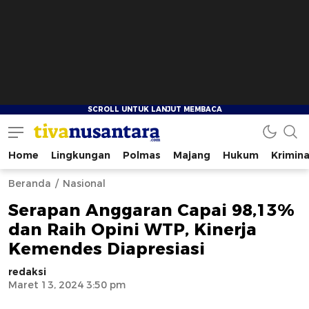
Home
Lingkungan
Polmas
Majang
Hukum
Krimina
tivanusantara.com
Berita Nusantara
Beranda
Nasional
Serapan Anggaran Capai 98,13%
dan Raih Opini WTP, Kinerja
Kemendes Diapresiasi
redaksi
Maret 13, 2024 3:50 pm