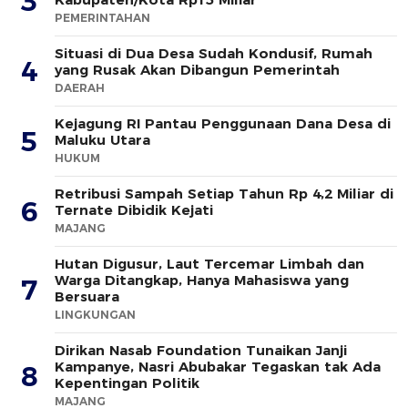
3
PEMERINTAHAN
Situasi di Dua Desa Sudah Kondusif, Rumah
4
yang Rusak Akan Dibangun Pemerintah
DAERAH
Kejagung RI Pantau Penggunaan Dana Desa di
5
Maluku Utara
HUKUM
Retribusi Sampah Setiap Tahun Rp 4,2 Miliar di
6
Ternate Dibidik Kejati
MAJANG
Hutan Digusur, Laut Tercemar Limbah dan
Warga Ditangkap, Hanya Mahasiswa yang
7
Bersuara
LINGKUNGAN
Dirikan Nasab Foundation Tunaikan Janji
Kampanye, Nasri Abubakar Tegaskan tak Ada
8
Kepentingan Politik
MAJANG