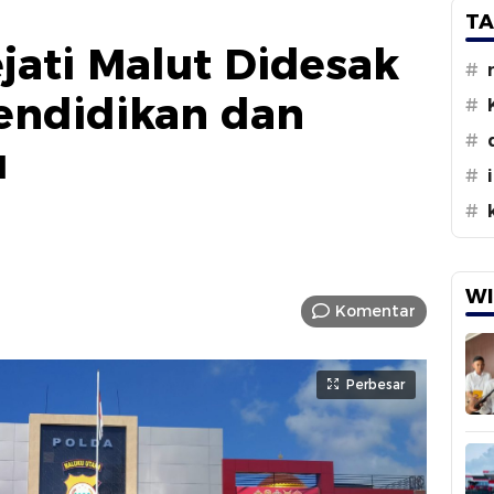
TA
jati Malut Didesak
#
endidikan dan
#
#
u
#
#
WI
Komentar
Perbesar