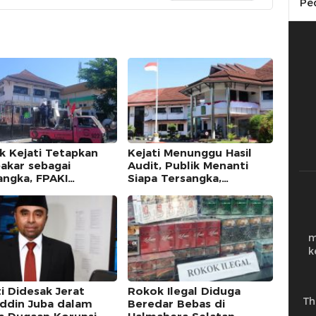
Pe
k Kejati Tetapkan
Kejati Menunggu Hasil
akar sebagai
Audit, Publik Menanti
angka, FPAKI
Siapa Tersangka,
matum Kajati dan
Abubakar dan Kuntu
Sudah Diperiksa
m
k
i Didesak Jerat
Rokok Ilegal Diduga
Th
uddin Juba dalam
Beredar Bebas di