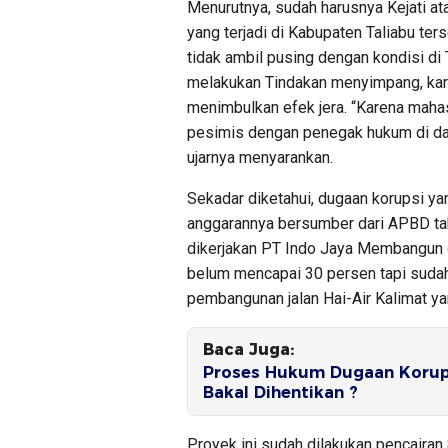
Menurutnya, sudah harusnya Kejati a
yang terjadi di Kabupaten Taliabu te
tidak ambil pusing dengan kondisi di 
melakukan Tindakan menyimpang, kare
menimbulkan efek jera. “Karena maha
pesimis dengan penegak hukum di daera
ujarnya menyarankan.
Sekadar diketahui, dugaan korupsi yan
anggarannya bersumber dari APBD tah
dikerjakan PT Indo Jaya Membangun de
belum mencapai 30 persen tapi sudah
pembangunan jalan Hai-Air Kalimat yan
Baca Juga:
Proses Hukum Dugaan Korups
Bakal Dihentikan ?
Proyek ini sudah dilakukan pencairan