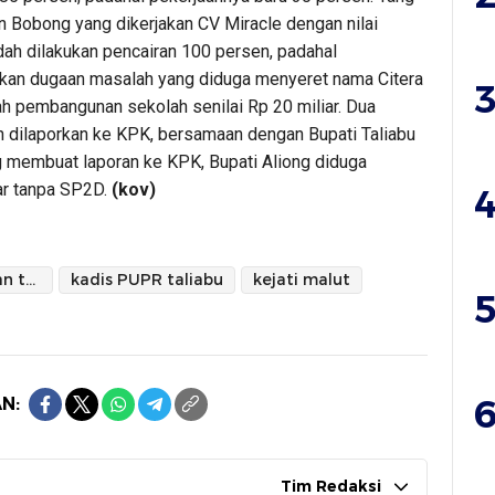
an Bobong yang dikerjakan CV Miracle dengan nilai
udah dilakukan pencairan 100 persen, padahal
gkan dugaan masalah yang diduga menyeret nama Citera
3
 pembangunan sekolah senilai Rp 20 miliar. Dua
ah dilaporkan ke KPK, bersamaan dengan Bupati Taliabu
 membuat laporan ke KPK, Bupati Aliong diduga
ar tanpa SP2D.
(kov)
4
kadis pendidikan taliabu
kadis PUPR taliabu
kejati malut
5
6
N:
Tim Redaksi