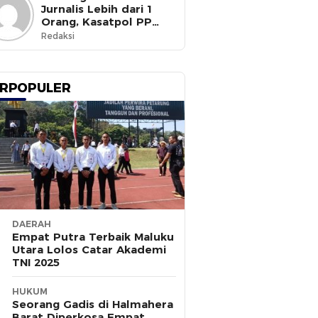
Jurnalis Lebih dari 1
Orang, Kasatpol PP
Ternate Masih Mangkir
Redaksi
RPOPULER
DAERAH
Empat Putra Terbaik Maluku
Utara Lolos Catar Akademi
TNI 2025
HUKUM
Seorang Gadis di Halmahera
Barat Diperkosa Empat