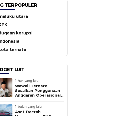
G TERPOPULER
maluku utara
KPK
dugaan korupsi
indonesia
kota ternate
DGET LIST
1 hari yang lalu
Wawali Ternate
Sesalkan Penggunaan
Anggaran Operasional
Tanpa
Sepengetahuannya
1 bulan yang lalu
Aset Daerah