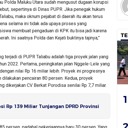
tau Polda Maluku Utara sudah mengusut dugaan korupsi
rsebut, sepertinya di Dinas PUPR. Jika penegak hukum
Taliabu, maka oknum pejabat di daerah itu akan terus
na selama ini tidak ada upaya proses yang
siswa membuat pengaduan di KPK itu bisa jadi karena
TE
h. Ini saatnya Polda dan Kejati buktinya tajinya,”
g terjadi di PUPR Taliabu adalah tiga proyek jalan yang
un 2022. Pertama, peningkatan jalan Nggele-Lele yang
ngan nilai Rp 16 miliar lebih. Proyek ini progresnya
 dilakukan pencairan 80 persen. Kedua, proyek
g dikerjakan CV Berkat Porodisa senilai Rp 7,7 miliar.
1
i Rp 139 Miliar Tunjangan DPRD Provinsi
2
 85 persen, padahal pekerjaannya baru 30 persen. Yang