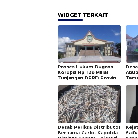
WIDGET TERKAIT
Proses Hukum Dugaan
Desa
Korupsi Rp 139 Miliar
Abub
Tunjangan DPRD Provinsi
Ters
Bakal Dihentikan ?
Ulti
BPK
Desak Periksa Distributor
Kejat
Bernama Carlo, Kapolda
Saif