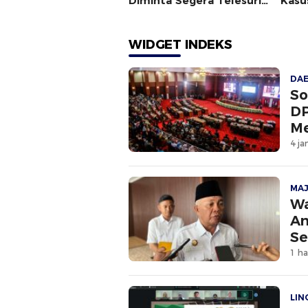
Diminta Segera Telesuri
Kasu
Peredaran Rokok Ilegal
Angg
di Halsel
WIDGET INDEKS
DA
So
DP
Me
4 ja
MA
Wa
An
Se
1 ha
LI