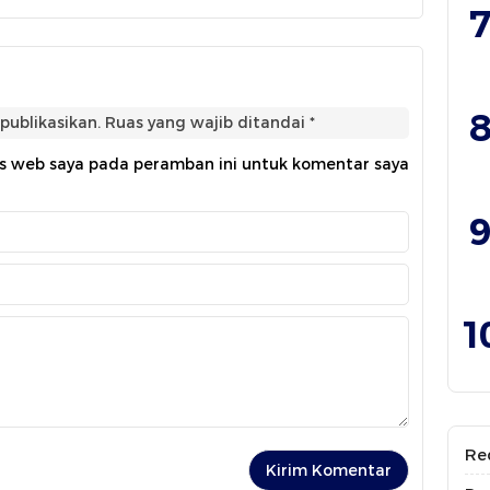
7
8
publikasikan.
Ruas yang wajib ditandai
*
us web saya pada peramban ini untuk komentar saya
9
1
Re