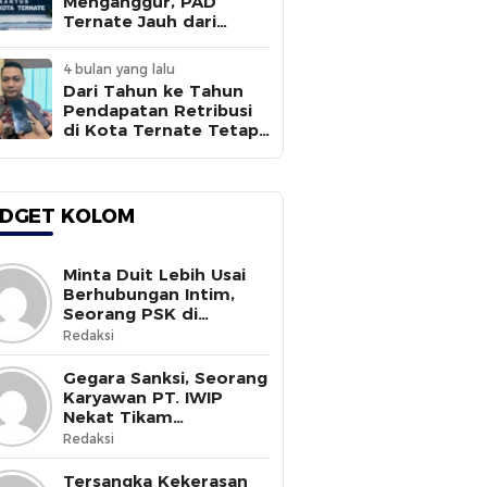
Menganggur, PAD
Ternate Jauh dari
Target
4 bulan yang lalu
Dari Tahun ke Tahun
Pendapatan Retribusi
di Kota Ternate Tetap
Rendah
DGET KOLOM
Minta Duit Lebih Usai
Berhubungan Intim,
Seorang PSK di
Halmahera Selatan
Redaksi
Tewas Ditusuk
Gegara Sanksi, Seorang
Karyawan PT. IWIP
Nekat Tikam
Pimpinannya
Redaksi
Tersangka Kekerasan