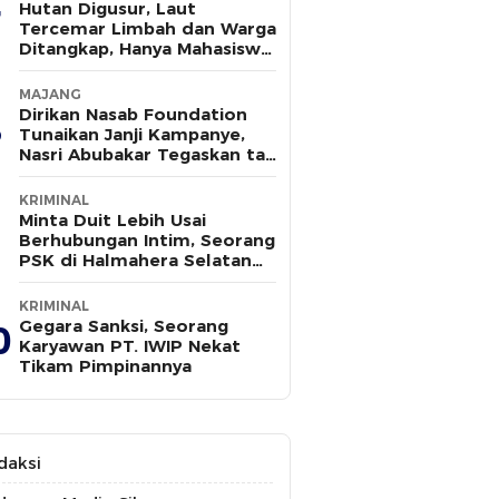
Hutan Digusur, Laut
Tercemar Limbah dan Warga
Ditangkap, Hanya Mahasiswa
yang Bersuara
MAJANG
Dirikan Nasab Foundation
Tunaikan Janji Kampanye,
Nasri Abubakar Tegaskan tak
Ada Kepentingan Politik
KRIMINAL
Minta Duit Lebih Usai
Berhubungan Intim, Seorang
PSK di Halmahera Selatan
Tewas Ditusuk
KRIMINAL
Gegara Sanksi, Seorang
0
Karyawan PT. IWIP Nekat
Tikam Pimpinannya
daksi