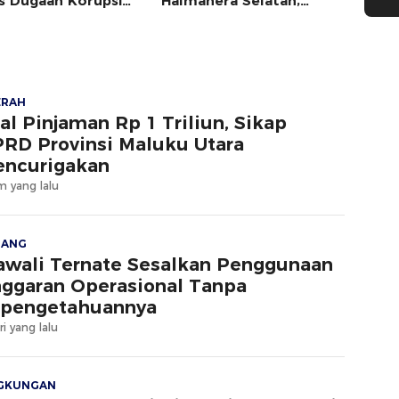
s Dugaan Korupsi
Halmahera Selatan,
aran Dispora Malut
Kapolda Malut Diminta
Bertindak
ERAH
al Pinjaman Rp 1 Triliun, Sikap
RD Provinsi Maluku Utara
ncurigakan
m yang lalu
JANG
wali Ternate Sesalkan Penggunaan
ggaran Operasional Tanpa
pengetahuannya
ri yang lalu
NGKUNGAN