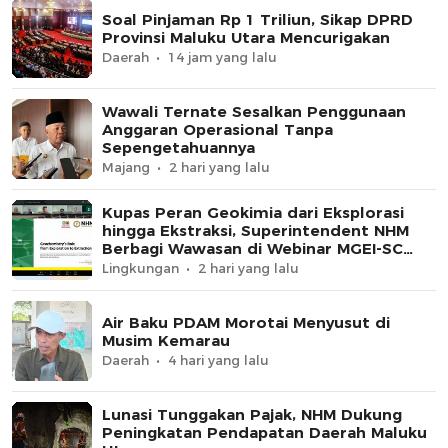
Soal Pinjaman Rp 1 Triliun, Sikap DPRD
Provinsi Maluku Utara Mencurigakan
Daerah
14 jam yang lalu
Wawali Ternate Sesalkan Penggunaan
Anggaran Operasional Tanpa
Sepengetahuannya
Majang
2 hari yang lalu
Kupas Peran Geokimia dari Eksplorasi
hingga Ekstraksi, Superintendent NHM
Berbagi Wawasan di Webinar MGEI-SC
UNG
Lingkungan
2 hari yang lalu
Air Baku PDAM Morotai Menyusut di
Musim Kemarau
Daerah
4 hari yang lalu
Lunasi Tunggakan Pajak, NHM Dukung
Peningkatan Pendapatan Daerah Maluku