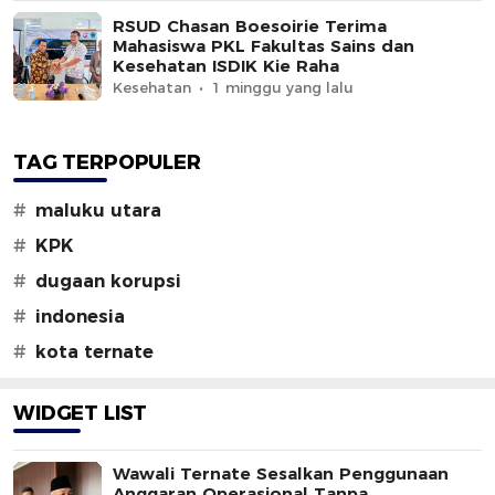
RSUD Chasan Boesoirie Terima
Mahasiswa PKL Fakultas Sains dan
Kesehatan ISDIK Kie Raha
Kesehatan
1 minggu yang lalu
TAG TERPOPULER
#
maluku utara
#
KPK
#
dugaan korupsi
#
indonesia
#
kota ternate
WIDGET LIST
Wawali Ternate Sesalkan Penggunaan
Anggaran Operasional Tanpa