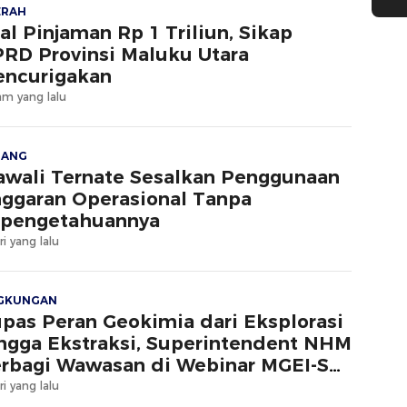
ERAH
al Pinjaman Rp 1 Triliun, Sikap
RD Provinsi Maluku Utara
ncurigakan
am yang lalu
JANG
wali Ternate Sesalkan Penggunaan
ggaran Operasional Tanpa
pengetahuannya
ri yang lalu
NGKUNGAN
pas Peran Geokimia dari Eksplorasi
ngga Ekstraksi, Superintendent NHM
rbagi Wawasan di Webinar MGEI-SC
NG
ri yang lalu