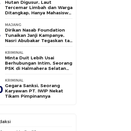
Hutan Digusur, Laut
Tercemar Limbah dan Warga
Ditangkap, Hanya Mahasiswa
yang Bersuara
MAJANG
Dirikan Nasab Foundation
Tunaikan Janji Kampanye,
Nasri Abubakar Tegaskan tak
Ada Kepentingan Politik
KRIMINAL
Minta Duit Lebih Usai
Berhubungan Intim, Seorang
PSK di Halmahera Selatan
Tewas Ditusuk
KRIMINAL
Gegara Sanksi, Seorang
0
Karyawan PT. IWIP Nekat
Tikam Pimpinannya
daksi