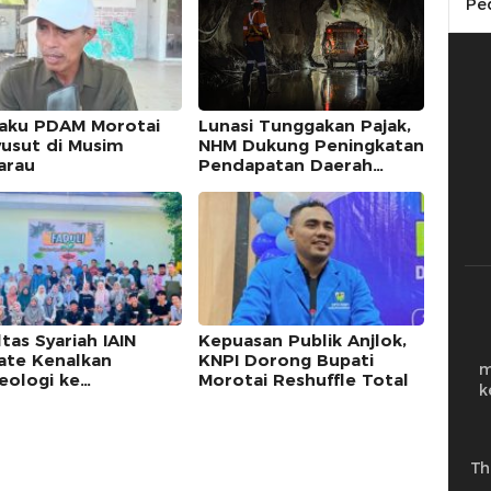
Pe
Baku PDAM Morotai
Lunasi Tunggakan Pajak,
usut di Musim
NHM Dukung Peningkatan
arau
Pendapatan Daerah
Maluku Utara
tas Syariah IAIN
Kepuasan Publik Anjlok,
ate Kenalkan
KNPI Dorong Bupati
m
eologi ke
Morotai Reshuffle Total
k
rakat, Ikhtiar
angun Kesadaran
Th