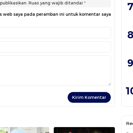
publikasikan.
Ruas yang wajib ditandai
*
7
us web saya pada peramban ini untuk komentar saya
8
9
1
Re