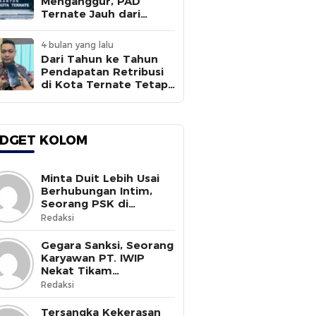
Menganggur, PAD
Ternate Jauh dari
Target
4 bulan yang lalu
Dari Tahun ke Tahun
Pendapatan Retribusi
di Kota Ternate Tetap
Rendah
DGET KOLOM
Minta Duit Lebih Usai
Berhubungan Intim,
Seorang PSK di
Halmahera Selatan
Redaksi
Tewas Ditusuk
Gegara Sanksi, Seorang
Karyawan PT. IWIP
Nekat Tikam
Pimpinannya
Redaksi
Tersangka Kekerasan