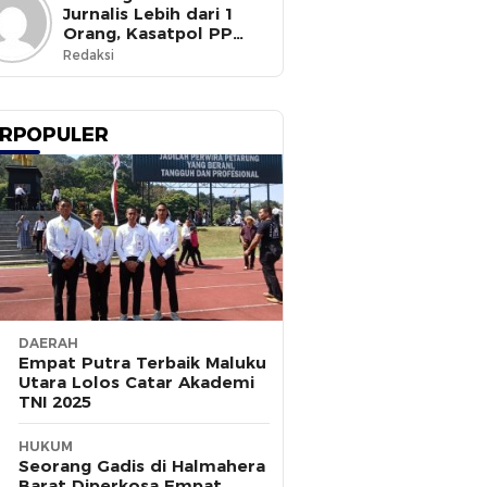
Jurnalis Lebih dari 1
Orang, Kasatpol PP
Ternate Masih Mangkir
Redaksi
RPOPULER
DAERAH
Empat Putra Terbaik Maluku
Utara Lolos Catar Akademi
TNI 2025
HUKUM
Seorang Gadis di Halmahera
Barat Diperkosa Empat