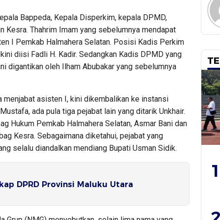
epala Bappeda, Kepala Disperkim, kepala DPMD,
an Kesra. Thahrim Imam yang sebelumnya mendapat
sten I Pemkab Halmahera Selatan. Posisi Kadis Perkim
kini diisi Fadli H. Kadir. Sedangkan Kadis DPMD yang
TE
ini digantikan oleh Ilham Abubakar yang sebelumnya
enjabat asisten I, kini dikembalikan ke instansi
Mustafa, ada pula tiga pejabat lain yang ditarik Unkhair.
bag Hukum Pemkab Halmahera Selatan, Asmar Bani dan
ag Kesra. Sebagaimana diketahui, pejabat yang
orang selalu diandalkan mendiang Bupati Usman Sidik.
1
Sikap DPRD Provinsi Maluku Utara
2
a Grup (NMG) menyebutkan, selain lima nama yang