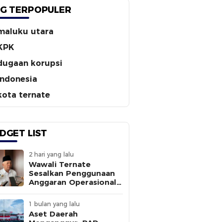
G TERPOPULER
maluku utara
KPK
dugaan korupsi
indonesia
kota ternate
DGET LIST
2 hari yang lalu
Wawali Ternate
Sesalkan Penggunaan
Anggaran Operasional
Tanpa
Sepengetahuannya
1 bulan yang lalu
Aset Daerah