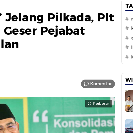
TA
 Jelang Pilkada, Plt
#
l Geser Pejabat
#
#
alan
#
#
WI
Komentar
Perbesar