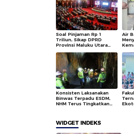
Soal Pinjaman Rp 1
Air 
Triliun, Sikap DPRD
Meny
Provinsi Maluku Utara
Kem
Mencurigakan
Konsisten Laksanakan
Fakul
Binwas Terpadu ESDM,
Tern
NHM Terus Tingkatkan
Ekot
Standar Operasional
Masya
Memb
Baru
WIDGET INDEKS