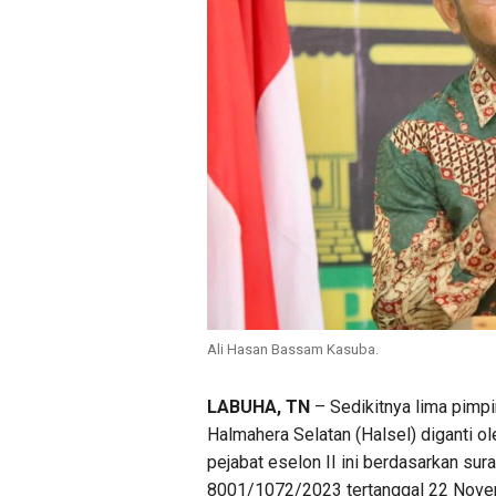
Ali Hasan Bassam Kasuba.
LABUHA, TN
– Sedikitnya lima pimp
Halmahera Selatan (Halsel) diganti o
pejabat eselon II ini berdasarkan s
8001/1072/2023 tertanggal 22 Nove