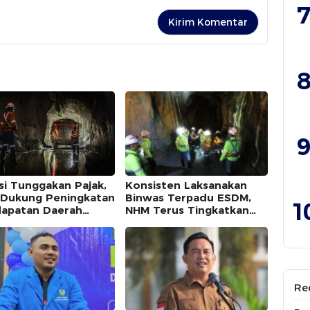
7
8
9
si Tunggakan Pajak,
Konsisten Laksanakan
Dukung Peningkatan
Binwas Terpadu ESDM,
1
apatan Daerah
NHM Terus Tingkatkan
ku Utara
Standar Operasional
Re