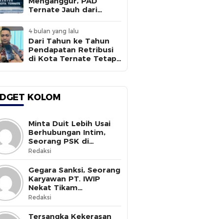
Menganggur, PAD
Ternate Jauh dari
Target
4 bulan yang lalu
Dari Tahun ke Tahun
Pendapatan Retribusi
di Kota Ternate Tetap
Rendah
DGET KOLOM
Minta Duit Lebih Usai
Berhubungan Intim,
Seorang PSK di
Halmahera Selatan
Redaksi
Tewas Ditusuk
Gegara Sanksi, Seorang
Karyawan PT. IWIP
Nekat Tikam
Pimpinannya
Redaksi
Tersangka Kekerasan