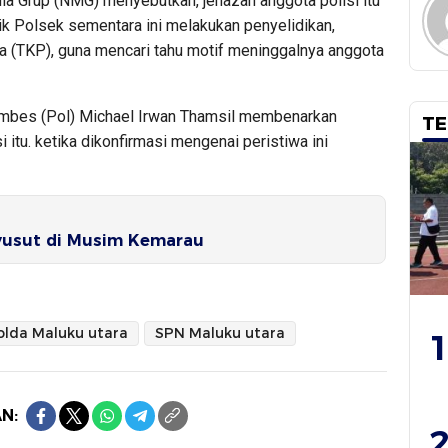
a Grup (NMG) menyebutkan, jenazah anggota polisi itu
ik Polsek sementara ini melakukan penyelidikan,
a (TKP), guna mencari tahu motif meninggalnya anggota
mbes (Pol) Michael Irwan Thamsil membenarkan
TE
 itu. ketika dikonfirmasi mengenai peristiwa ini
yusut di Musim Kemarau
olda Maluku utara
SPN Maluku utara
1
N:
2