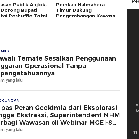
Pe
asan Publik Anjlok,
Pemkab Halmahera
 Dorong Bupati
Timur Dukung
tai Reshuffle Total
Pengembangan Kawasan
Industri Berkelanjutan
JANG
wali Ternate Sesalkan Penggunaan
ggaran Operasional Tanpa
pengetahuannya
am yang lalu
NGKUNGAN
m
pas Peran Geokimia dari Eksplorasi
k
ngga Ekstraksi, Superintendent NHM
rbagi Wawasan di Webinar MGEI-SC
NG
am yang lalu
Th