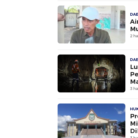
DA
Ai
M
2 ha
DA
Lu
Pe
Ma
3 ha
HU
Pr
Mi
Di
3 ha