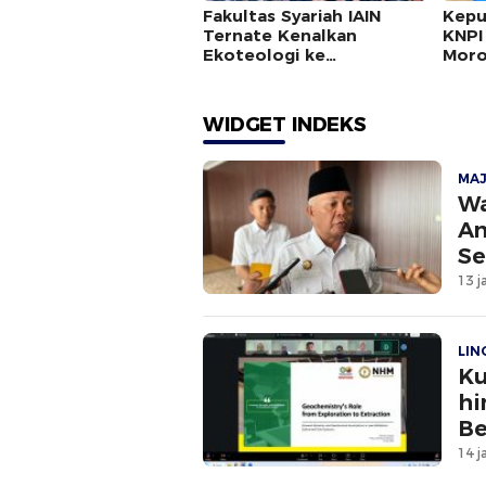
Fakultas Syariah IAIN
Kepu
Ternate Kenalkan
KNPI
Ekoteologi ke
Moro
Masyarakat, Ikhtiar
Membangun Kesadaran
Baru
WIDGET INDEKS
MA
Wa
An
Se
13 j
LI
Ku
hi
Be
U
14 j