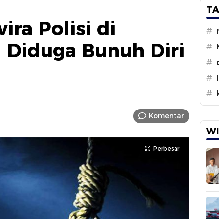
TA
ra Polisi di
#
 Diduga Bunuh Diri
#
#
#
#
Komentar
WI
Perbesar