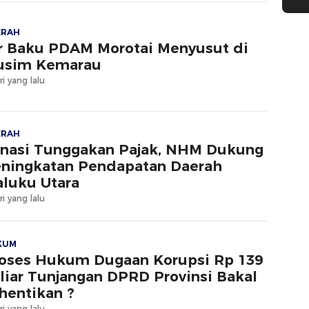
ERAH
r Baku PDAM Morotai Menyusut di
usim Kemarau
ri yang lalu
ERAH
nasi Tunggakan Pajak, NHM Dukung
ningkatan Pendapatan Daerah
luku Utara
ri yang lalu
KUM
oses Hukum Dugaan Korupsi Rp 139
liar Tunjangan DPRD Provinsi Bakal
hentikan ?
ri yang lalu