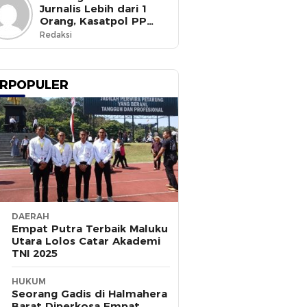
Jurnalis Lebih dari 1
Orang, Kasatpol PP
Ternate Masih Mangkir
Redaksi
RPOPULER
DAERAH
Empat Putra Terbaik Maluku
Utara Lolos Catar Akademi
TNI 2025
HUKUM
Seorang Gadis di Halmahera
Barat Diperkosa Empat