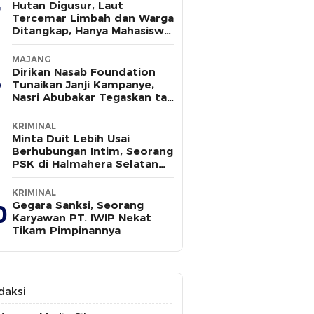
Hutan Digusur, Laut
Tercemar Limbah dan Warga
Ditangkap, Hanya Mahasiswa
yang Bersuara
MAJANG
Dirikan Nasab Foundation
Tunaikan Janji Kampanye,
Nasri Abubakar Tegaskan tak
Ada Kepentingan Politik
KRIMINAL
Minta Duit Lebih Usai
Berhubungan Intim, Seorang
PSK di Halmahera Selatan
Tewas Ditusuk
KRIMINAL
Gegara Sanksi, Seorang
0
Karyawan PT. IWIP Nekat
Tikam Pimpinannya
daksi