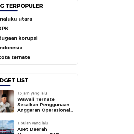
G TERPOPULER
maluku utara
KPK
dugaan korupsi
indonesia
kota ternate
DGET LIST
13 jam yang lalu
Wawali Ternate
Sesalkan Penggunaan
Anggaran Operasional
Tanpa
Sepengetahuannya
1 bulan yang lalu
Aset Daerah