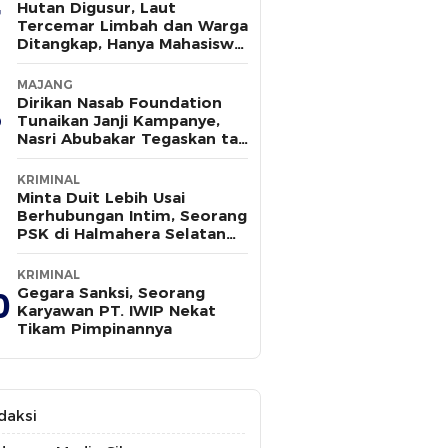
Hutan Digusur, Laut
Tercemar Limbah dan Warga
Ditangkap, Hanya Mahasiswa
yang Bersuara
MAJANG
Dirikan Nasab Foundation
Tunaikan Janji Kampanye,
Nasri Abubakar Tegaskan tak
Ada Kepentingan Politik
KRIMINAL
Minta Duit Lebih Usai
Berhubungan Intim, Seorang
PSK di Halmahera Selatan
Tewas Ditusuk
KRIMINAL
Gegara Sanksi, Seorang
0
Karyawan PT. IWIP Nekat
Tikam Pimpinannya
daksi