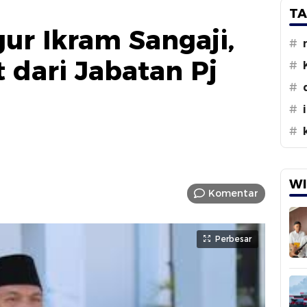
TA
ur Ikram Sangaji,
#
dari Jabatan Pj
#
#
#
#
WI
Komentar
Perbesar