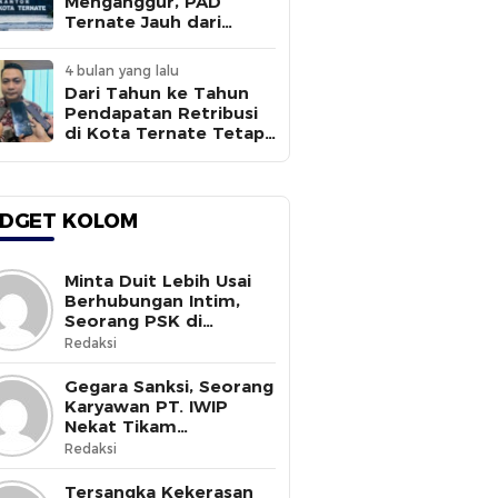
Menganggur, PAD
Ternate Jauh dari
Target
4 bulan yang lalu
Dari Tahun ke Tahun
Pendapatan Retribusi
di Kota Ternate Tetap
Rendah
DGET KOLOM
Minta Duit Lebih Usai
Berhubungan Intim,
Seorang PSK di
Halmahera Selatan
Redaksi
Tewas Ditusuk
Gegara Sanksi, Seorang
Karyawan PT. IWIP
Nekat Tikam
Pimpinannya
Redaksi
Tersangka Kekerasan