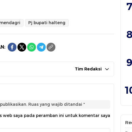
7
mendagri
Pj bupati halteng
8
N:
9
Tim Redaksi
1
publikasikan.
Ruas yang wajib ditandai
*
us web saya pada peramban ini untuk komentar saya
Re