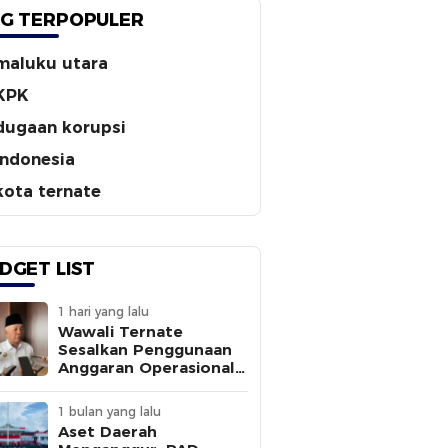
G TERPOPULER
maluku utara
KPK
dugaan korupsi
indonesia
kota ternate
DGET LIST
1 hari yang lalu
Wawali Ternate
Sesalkan Penggunaan
Anggaran Operasional
Tanpa
Sepengetahuannya
1 bulan yang lalu
Aset Daerah