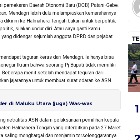
si pemekaran Daerah Otonomi Baru (DOB) Patani-Gebe.
kan, Mendagri lebih dulu melampiaskan kemarahannya
a dikirim ke Halmahera Tengah bukan untuk berpolitik,
olitik, silakan undur diri. Atau saya ganti kamu
am yang didengar sejumlah anggota DPRD dan pejabat
TE
 mendapat teguran keras dari Mendagri. Ia hanya bisa
 menegur Ikram bahwa seorang Pj Bupati tidak memiliki
Beberapa menit setelah mendapat teguran dari
kan jajarannya untuk membuat surat edaran ke ASN.
er di Maluku Utara (juga) Was-was
1
ng netralitas ASN dalam pelaksanaan pemilihan kepala
paten Halmahera Tengah yang diterbitkan pada 27 Maret
2
ya saling menghargai dan menjamin terselenggarannya