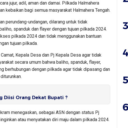
ara jujur, adil, aman dan damai. Pilkada Halmahera
dan kebaikan bagi semua masyarakat Halmahera Tengah.
an perundang-undangan, dilarang untuk tidak
3
liho, spanduk dan flayer dengan tujuan pilkada 2024.
ukses pilkada 2024 dan tidak menggunakan bantuan
gan tujuan pilkada.
4
 Camat, Kepala Desa dan Pj Kepala Desa agar tidak
akat secara umum bahwa baliho, spanduk, flayer,
ang berhubungan dengan pilkada agar tidak dipasang dan
diturunkan.
5
g Diisi Orang Dekat Bupati ?
6
u, Ikram menegaskan, sebagai ASN dengan status Pj
ginginkan atau menyatakan diri maju dalam pilkada 2024.