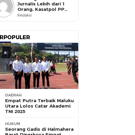
Jurnalis Lebih dari 1
Orang, Kasatpol PP
Ternate Masih Mangkir
Redaksi
RPOPULER
DAERAH
Empat Putra Terbaik Maluku
Utara Lolos Catar Akademi
TNI 2025
HUKUM
Seorang Gadis di Halmahera
Barat Diperkosa Empat