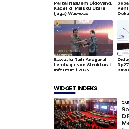
Partai NasDem Digoyang,
Seba
Kader di Maluku Utara
Pent
(juga) Was-was
Deka
Bawaslu Raih Anugerah
Didu
Lembaga Non Struktural
Rp27
Informatif 2025
Bawa
Dipe
WIDGET INDEKS
DA
So
DP
Me