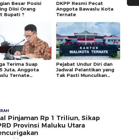
gian Besar Posisi
DKPP Resmi Pecat
ing Diisi Orang
Anggota Bawaslu Kota
t Bupati ?
Ternate
ga Terima Suap
Pejabat Undur Diri dan
5 Juta, Anggota
Jadwal Pelantikan yang
slu Ternate
Tak Pasti Munculkan
riksa DKPP
Beragam Persepsi
ERAH
al Pinjaman Rp 1 Triliun, Sikap
RD Provinsi Maluku Utara
ncurigakan