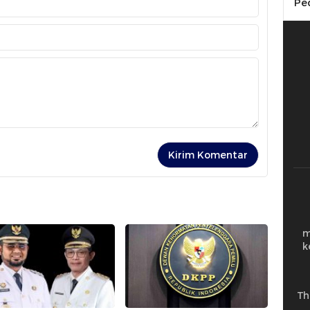
Pe
m
k
Th